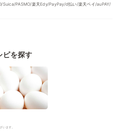
/iD/Suica/PASMO/楽天Edy/PayPay/d払い/楽天ペイ/auPAY/
シピを探す
ざいます。