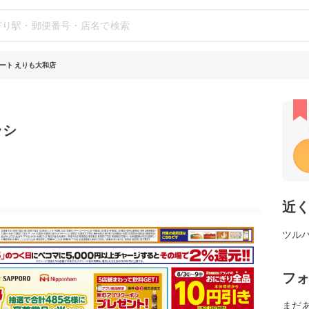
ート えりも大和店
ラシ
近
ツル
フ
まだ