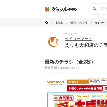
北海道
幌泉郡えりも町
セイコーマ
コンビニ
セイコーマート
えりも大和店のチ
最新のチラシ（全2枚）
最終更新：2026/08/05