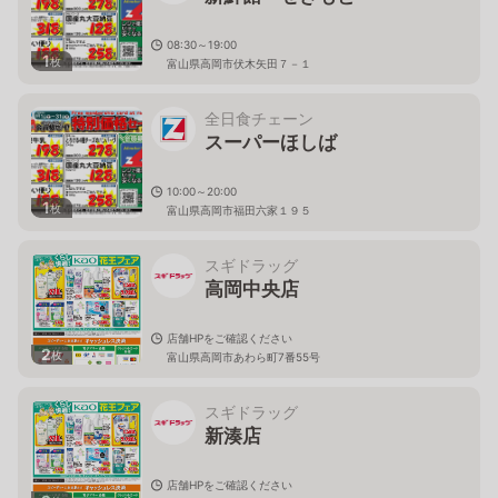
08:30～19:00
1
枚
富山県高岡市伏木矢田７－１
全日食チェーン
スーパーほしば
10:00～20:00
1
枚
富山県高岡市福田六家１９５
スギドラッグ
高岡中央店
店舗HPをご確認ください
2
枚
富山県高岡市あわら町7番55号
スギドラッグ
新湊店
店舗HPをご確認ください