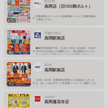
EDION
高岡店（旧100満ボルト）
営業時間はエディオンの店舗情報ページにて最新情報を
ご確認ください。
47
枚
富山県高岡市赤祖父671
洋服の青山
高岡駅南店
■通常営業時間 平日：10:00〜19:00 土日祝日：10:00〜
19:00 ※土日祝および期間により、急な変動することが
8
枚
ありますので 詳細はホームページを確認ください
富山県高岡市下伏間江364番地2
AOKI
高岡駅南店
10:00～20:00（営業時間が変更となる場合がございま
す。詳しくは公式サイト各店舗ページにてご確認くださ
7
枚
い。）
富山県高岡市赤祖父743
Joshin
高岡蓮花寺店