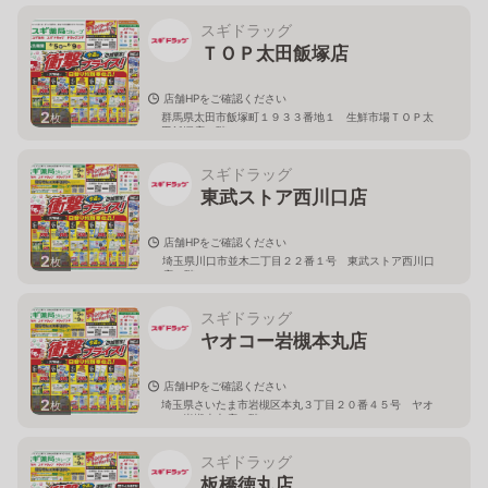
スギドラッグ
ＴＯＰ太田飯塚店
店舗HPをご確認ください
2
群馬県太田市飯塚町１９３３番地１ 生鮮市場ＴＯＰ太
枚
田飯塚店１階
スギドラッグ
東武ストア西川口店
店舗HPをご確認ください
2
埼玉県川口市並木二丁目２２番１号 東武ストア西川口
枚
店２階
スギドラッグ
ヤオコー岩槻本丸店
店舗HPをご確認ください
2
埼玉県さいたま市岩槻区本丸３丁目２０番４５号 ヤオ
枚
コー岩槻本丸店２階
スギドラッグ
板橋徳丸店