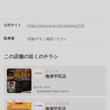
公式サイト
https://www.sugi-net.jp/stores/178
駐車場
店舗HPをご確認ください
この店舗の近くのチラシ
ヨシヅヤ
海津平田店
9:00-20:00
9
枚
岐阜県海津市平田町今尾1617
ドラッグユタカ
海津平田店