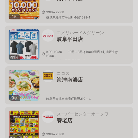
9:00～22:00
1
枚
岐阜県海津市平田町今尾1588-1
コメリハード＆グリーン
岐阜平田店
9:00-19:30 10月～3月は19:00閉店 ※灯油販売は
10:00～
41
枚
岐阜県海津市平田町今尾845-1
ココス
海津南濃店
9
枚
岐阜県海津市南濃町駒野310－１
スーパーセンターオークワ
養老店
9:00～23:00