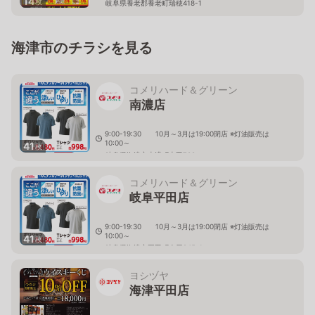
14
枚
岐阜県養老郡養老町瑞穂418-1
海津市のチラシを見る
コメリハード＆グリーン
南濃店
9:00-19:30 10月～3月は19:00閉店 ※灯油販売は
10:00～
41
枚
岐阜県海津市南濃町吉田700
コメリハード＆グリーン
岐阜平田店
9:00-19:30 10月～3月は19:00閉店 ※灯油販売は
10:00～
41
枚
岐阜県海津市平田町今尾845-1
ヨシヅヤ
海津平田店