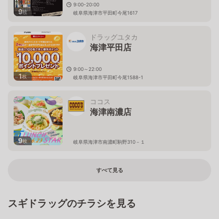
9:00-20:00
9
枚
岐阜県海津市平田町今尾1617
ドラッグユタカ
海津平田店
9:00～22:00
1
枚
岐阜県海津市平田町今尾1588-1
ココス
海津南濃店
9
枚
岐阜県海津市南濃町駒野310－１
すべて見る
スギドラッグのチラシを見る