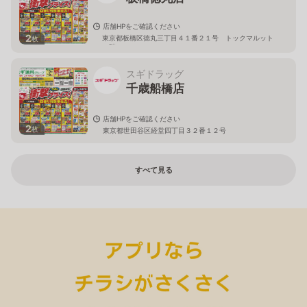
店舗HPをご確認ください
2
東京都板橋区徳丸三丁目４１番２１号 トックマルット
枚
１階
スギドラッグ
千歳船橋店
店舗HPをご確認ください
2
枚
東京都世田谷区経堂四丁目３２番１２号
すべて見る