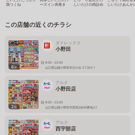
鶏つくね
ーズイン肉巻き
しいたけの肉詰め
しいたけあんか
この店舗の近くのチラシ
ダイレックス
小野田
9:00～22:00
6
枚
山口県山陽小野田市日の出 2丁目4-1
アルク
小野田店
9:00～23:00
2
枚
山口県山陽小野田市西高泊640番地の1
アルク
西宇部店