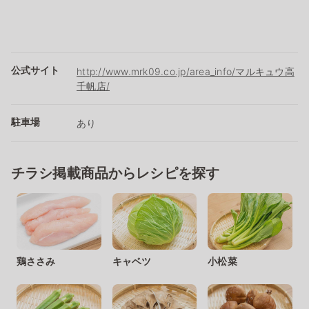
公式サイト
http://www.mrk09.co.jp/area_info/マルキュウ高
千帆店/
駐車場
あり
チラシ掲載商品からレシピを探す
鶏ささみ
キャベツ
小松菜