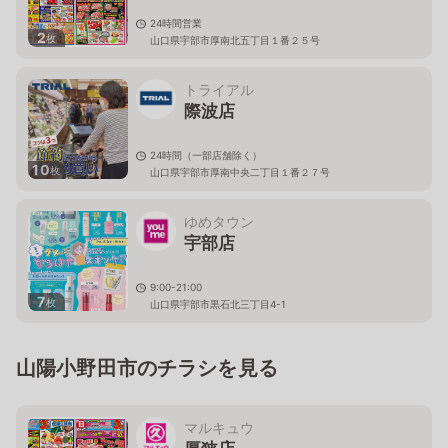
24時間営業
2
枚
山口県宇部市厚南北五丁目１番２５号
トライアル
際波店
24時間（一部店舗除く）
10
枚
山口県宇部市厚南中央二丁目１番２７号
ゆめタウン
宇部店
9:00-21:00
7
枚
山口県宇部市黒石北三丁目4-1
山陽小野田市のチラシを見る
マルキュウ