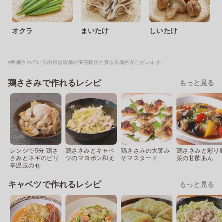
オクラ
まいたけ
しいたけ
※明細されている内容は店舗の実売状況と異なる場合がございます。
鶏ささみで作れるレシピ
もっと見る
レンジで5分 鶏さ
鶏ささみとキャベ
鶏ささみの大葉み
鶏ささみと彩り
さみとネギのピリ
ツのマヨポン和え
そマスタード
菜の甘酢あん
辛温玉のせ
キャベツで作れるレシピ
もっと見る