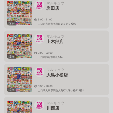
マルキュウ
岩田店
9:00～21:00
2
枚
山口県光市大字岩田２２９９番地
マルキュウ
上木部店
9:00～22:00
2
枚
山口県防府市牟礼544
マルキュウ
大島小松店
8:30～20:00
2
枚
山口県大島郡周防大島町大字小松215番1
マルキュウ
川西店