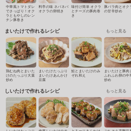
中華風トマトダレ
料亭の味 ネバネバ
味付け簡単 オクラ
豚バラ肉とオク
でさっぱり！オク
オクラの卵焼き
とチーズの豚肉巻
の甘辛炒め
ラともやしのレン
き
チン豚巻き
まいたけで作れるレシピ
もっと見る
鶏むね肉とまいた
まいたけたっぷり
鮭とまいたけのみ
まいたけと豚肉
けのたっぷり大葉
まいたけあんかけ
ぞれ和え
ふわふわ卵の中
炒め
豆腐
炒め
しいたけで作れるレシピ
もっと見る
しいたけたっぷり
肉厚しいたけのチ
とろーりあんかけ
ごちそう高野豆