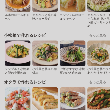
基本のロールキャ
キャベツと鮭の味
コンソメ味のロー
キャベツが沢山
ベツ
噌バター炒め
ルキャベツ
べられる 豚バラ
ン酢ガーリック
め
小松菜で作れるレシピ
もっと見る
シンプル！小松菜
小松菜と豚肉の卵
ご飯がすすむ 小松
小松菜と豚バラ
と卵の中華炒め
炒め
菜のひき肉炒め
あんかけかぼち
オクラで作れるレシピ
もっと見る