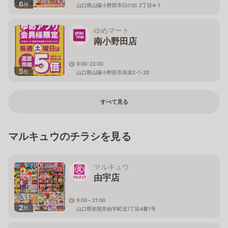
6
枚
山口県山陽小野田市日の出 2丁目4-1
ゆめマート
南小野田店
9:00-22:00
5
枚
山口県山陽小野田市高栄2-1-20
すべて見る
マルキュウのチラシを見る
マルキュウ
由宇店
9:00～21:00
2
枚
山口県岩国市由宇町北1丁目4番1号