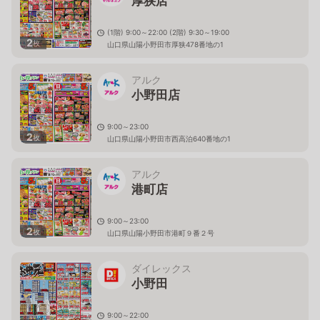
厚狭店
(1階) 9:00～22:00 (2階) 9:30～19:00
2
枚
山口県山陽小野田市厚狭478番地の1
アルク
小野田店
9:00～23:00
2
枚
山口県山陽小野田市西高泊640番地の1
アルク
港町店
9:00～23:00
2
枚
山口県山陽小野田市港町９番２号
ダイレックス
小野田
9:00～22:00