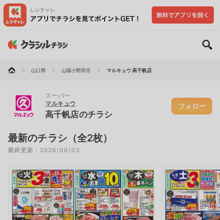
山口県
山陽小野田市
マルキュウ 高千帆店
スーパー
マルキュウ
フォロー
高千帆店のチラシ
最新のチラシ（全2枚）
最終更新：2026/08/03