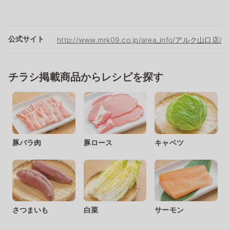
公式サイト
http://www.mrk09.co.jp/area_info/アルク山口店/
チラシ掲載商品からレシピを探す
豚バラ肉
豚ロース
キャベツ
さつまいも
白菜
サーモン