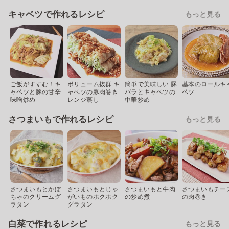
キャベツで作れるレシピ
もっと見る
ご飯がすすむ！キ
ボリューム抜群 キ
簡単で美味しい 豚
基本のロールキ
ャベツと豚の甘辛
ャベツの豚肉巻き
バラとキャベツの
ベツ
味噌炒め
レンジ蒸し
中華炒め
さつまいもで作れるレシピ
もっと見る
さつまいもとかぼ
さつまいもとじゃ
さつまいもと牛肉
さつまいもチー
ちゃのクリームグ
がいものホクホク
の炒め煮
の肉巻き
ラタン
グラタン
白菜で作れるレシピ
もっと見る