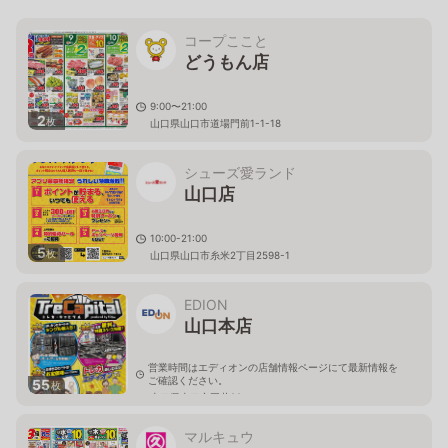
コープここと
どうもん店
9:00〜21:00
2
枚
山口県山口市道場門前1-1-18
シューズ愛ランド
山口店
10:00-21:00
5
枚
山口県山口市糸米2丁目2598-1
EDION
山口本店
営業時間はエディオンの店舗情報ページにて最新情報を
ご確認ください。
55
枚
山口県山口市平井90
マルキュウ