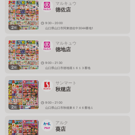
マルキュウ
徳佐店
9:30～20:00
2
枚
山口県山口市阿東徳佐中3044番地1
マルキュウ
徳地店
9:00～21:30
2
枚
山口県山口市徳地堀１６１３番地
サンマート
秋穂店
9:00～21:00
2
枚
山口県山口市秋穂東６７４６番地１
アルク
葵店