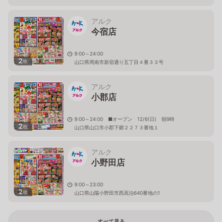
アルク
今宿店
9:00～24:00
2
枚
山口県周南市新宿通り五丁目４番３３号
アルク
小郡店
9:00～24:00 ■オープン 12/6(日) 朝9時
2
枚
山口県山口市小郡下郷２２７３番地１
アルク
小野田店
9:00～23:00
2
枚
山口県山陽小野田市西高泊640番地の1
すべて見る