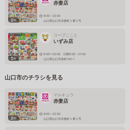
赤妻店
9:00～22:00
2
枚
山口県山口市赤妻町１番２号
コープここと
いずみ店
9:00〜22:00 日曜9:00～21:00
2
枚
山口県山口市泉町150-1
山口市のチラシを見る
マルキュウ
赤妻店
9:00～22:00
2
枚
山口県山口市赤妻町１番２号