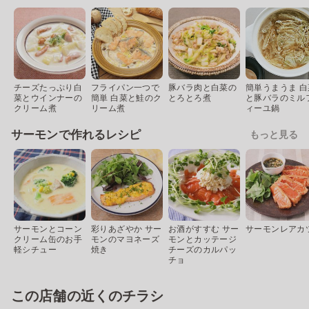
チーズたっぷり白
フライパン一つで
豚バラ肉と白菜の
簡単うまうま 白
菜とウインナーの
簡単 白菜と鮭のク
とろとろ煮
と豚バラのミル
クリーム煮
リーム煮
ィーユ鍋
サーモンで作れるレシピ
もっと見る
サーモンとコーン
彩りあざやか サー
お酒がすすむ サー
サーモンレアカ
クリーム缶のお手
モンのマヨネーズ
モンとカッテージ
軽シチュー
焼き
チーズのカルパッ
チョ
この店舗の近くのチラシ