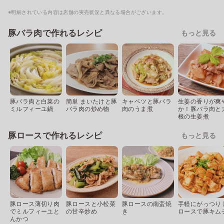
※明細されている内容は店舗の実売状況と異なる場合がございます。
豚バラ肉で作れるレシピ
もっと見る
豚バラ肉と白菜の
簡単 まいたけと豚
キャベツと豚バラ
生姜の香りが爽
ミルフィーユ鍋
バラ肉の炒め物
肉のうま煮
か！豚バラ肉と
根の生姜煮
豚ロースで作れるレシピ
もっと見る
豚ロース薄切り肉
豚ロースと小松菜
豚ロースの南蛮焼
手軽にがっつり 
でミルフィーユと
の甘辛炒め
き
ロースで豚キム
んかつ