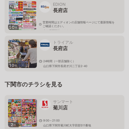
EDION
長府店
営業時間はエディオンの店舗情報ページにて最新情報を
ご確認ください。
50
枚
山口県下関市ゆめタウン2-3
トライアル
長府店
24時間（一部店舗除く）
10
枚
山口県下関市長府才川二丁目2-40
下関市のチラシを見る
サンマート
菊川店
9:00～21:00
2
枚
山口県下関市菊川町大字田部511番地