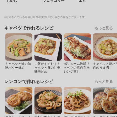
しめじ
ブロッコリー
エビ
※明細されている内容は店舗の実売状況と異なる場合がございます。
キャベツで作れるレシピ
もっと見る
キャベツと鮭の味
ご飯がすすむ！キ
ボリューム抜群 キ
キャベツと豚バ
噌バター炒め
ャベツと豚の甘辛
ャベツの豚肉巻き
肉のうま煮
味噌炒め
レンジ蒸し
レンコンで作れるレシピ
もっと見る