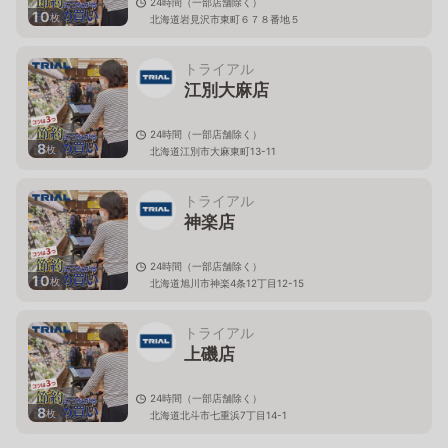
24時間（一部店舗除く）
10
枚
北海道岩見沢市東町６７８番地５
トライアル
江別大麻店
24時間（一部店舗除く）
8
枚
北海道江別市大麻東町13-11
トライアル
神楽店
24時間（一部店舗除く）
10
枚
北海道旭川市神楽4条12丁目12-15
トライアル
上磯店
24時間（一部店舗除く）
8
枚
北海道北斗市七重浜7丁目14-1