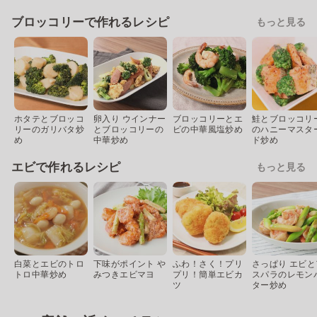
ブロッコリーで作れるレシピ
もっと見る
ホタテとブロッコ
卵入り ウインナー
ブロッコリーとエ
鮭とブロッコリ
リーのガリバタ炒
とブロッコリーの
ビの中華風塩炒め
のハニーマスタ
め
中華炒め
ド炒め
エビで作れるレシピ
もっと見る
白菜とエビのトロ
下味がポイント や
ふわ！さく！プリ
さっぱり エビと
トロ中華炒め
みつきエビマヨ
プリ！簡単エビカ
スパラのレモン
ツ
ター炒め