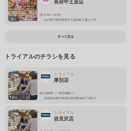
長府中土居店
9:30～23:00
2
枚
山口県下関市長府中土居本町１番２４号
すべて見る
トライアルのチラシを見る
トライアル
厚別店
24時間（一部店舗除く）
10
枚
北海道札幌市厚別区厚別西4条2丁目8-7
トライアル
岩見沢店