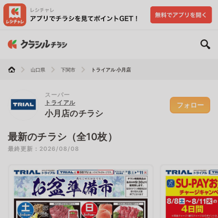
山口県
下関市
トライアル 小月店
スーパー
トライアル
フォロー
小月店のチラシ
最新のチラシ（全10枚）
最終更新：2026/08/08