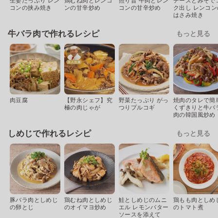
生姜たっぷり レン
鶏むね肉とレンコ
照り旨 牛肉とレン
チーズとみそで
コンの挟み焼き
ンの甘辛炒め
コンの甘辛炒め
ク出し レンコン
はさみ焼き
牛バラ肉で作れるレシピ
もっと見る
肉豆腐
【野永シェフ】究
野菜たっぷり がっ
焼肉のタレで簡
極の肉じゃが
つりプルコギ
くずきりと牛バ
肉の韓国風炒め
しめじで作れるレシピ
もっと見る
豚バラ肉としめじ
鶏むね肉としめじ
鮭としめじのムニ
鶏もも肉としめ
の卵とじ
のオイマヨ炒め
エル レモンバター
のトマト煮
ソースを添えて