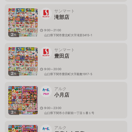
サンマート
滝部店
9:00～21:00
2
枚
山口県下関市豊北町大字滝部3415-1
サンマート
豊田店
9:00～20:00
2
枚
山口県下関市豊田町大字殿敷1917-5
アルク
小月店
9:00～23:00
2
枚
山口県下関市小月駅前一丁目１番１号
アルク