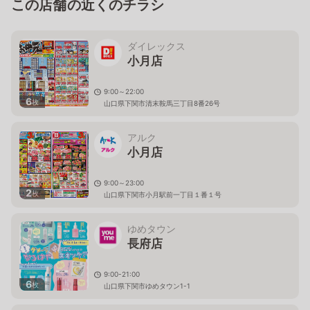
この店舗の近くのチラシ
ダイレックス
小月店
9:00～22:00
6
枚
山口県下関市清末鞍馬三丁目8番26号
アルク
小月店
9:00～23:00
2
枚
山口県下関市小月駅前一丁目１番１号
ゆめタウン
長府店
9:00-21:00
6
枚
山口県下関市ゆめタウン1-1