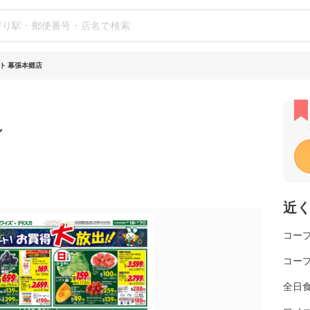
ト 幕張本郷店
シ
近
コー
コー
全日