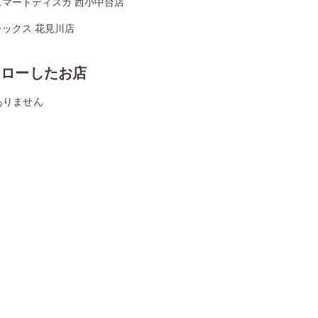
ズマートディスカ 西小中台店
レックス 花見川店
ォローしたお店
ありません