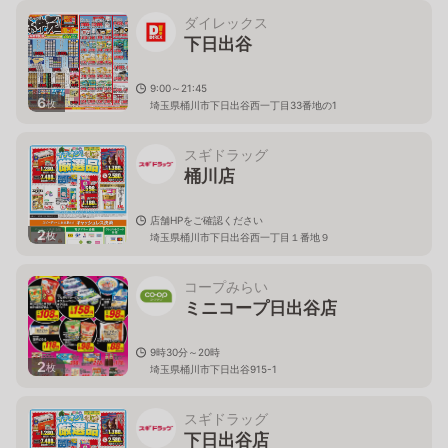
ダイレックス
下日出谷
9:00～21:45
6
枚
埼玉県桶川市下日出谷西一丁目33番地の1
スギドラッグ
桶川店
店舗HPをご確認ください
2
枚
埼玉県桶川市下日出谷西一丁目１番地９
コープみらい
ミニコープ日出谷店
9時30分～20時
2
枚
埼玉県桶川市下日出谷915-1
スギドラッグ
下日出谷店