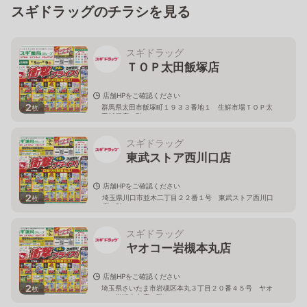
スギドラッグのチラシを見る
スギドラッグ
ＴＯＰ太田飯塚店
店舗HPをご確認ください
2
群馬県太田市飯塚町１９３３番地１ 生鮮市場ＴＯＰ太
枚
田飯塚店１階
スギドラッグ
東武ストア西川口店
店舗HPをご確認ください
2
埼玉県川口市並木二丁目２２番１号 東武ストア西川口
枚
店２階
スギドラッグ
ヤオコー岩槻本丸店
店舗HPをご確認ください
2
埼玉県さいたま市岩槻区本丸３丁目２０番４５号 ヤオ
枚
コー岩槻本丸店２階