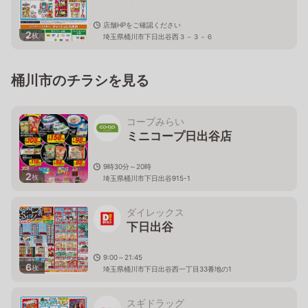
店舗HPをご確認ください
2
枚
埼玉県桶川市下日出谷西３－３－６
桶川市のチラシを見る
コープみらい
ミニコープ日出谷店
9時30分～20時
2
枚
埼玉県桶川市下日出谷915-1
ダイレックス
下日出谷
9:00～21:45
6
枚
埼玉県桶川市下日出谷西一丁目33番地の1
スギドラッグ