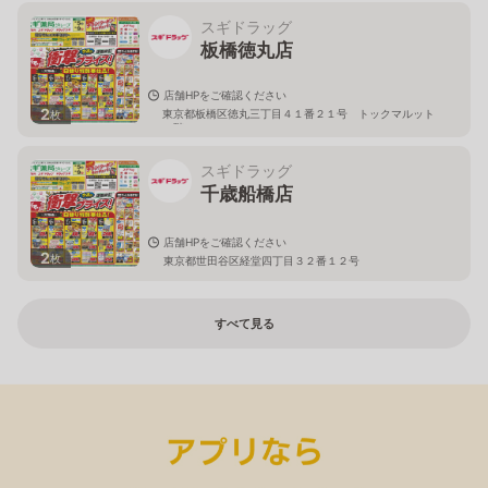
スギドラッグ
板橋徳丸店
店舗HPをご確認ください
2
東京都板橋区徳丸三丁目４１番２１号 トックマルット
枚
１階
スギドラッグ
千歳船橋店
店舗HPをご確認ください
2
枚
東京都世田谷区経堂四丁目３２番１２号
すべて見る