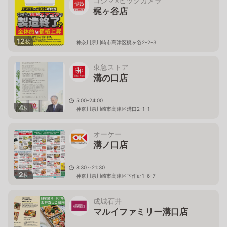
コジマ×ビックカメラ
梶ヶ谷店
12
枚
神奈川県川崎市高津区梶ヶ谷2-2-3
東急ストア
溝の口店
5:00-24:00
4
枚
神奈川県川崎市高津区溝口2-1-1
オーケー
溝ノ口店
8:30～21:30
2
枚
神奈川県川崎市高津区下作延1-6-7
成城石井
マルイファミリー溝口店