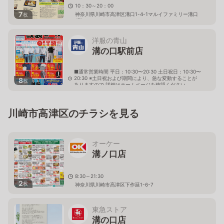
10：30～20：00
7
神奈川県川崎市高津区溝口1-4-1マルイファミリー溝口
枚
1階
洋服の青山
溝の口駅前店
■通常営業時間 平日：10:30〜20:30 土日祝日：10:30〜
20:30 ※土日祝および期間により、急な変動することが
8
枚
ありますので 詳細はホームページを確認ください
神奈川県川崎市高津区溝口一丁目13番1号 クイズ溝の
口１階
川崎市高津区のチラシを見る
オーケー
溝ノ口店
8:30～21:30
2
枚
神奈川県川崎市高津区下作延1-6-7
東急ストア
溝の口店