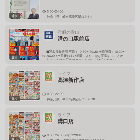
5:00-24:00
4
枚
神奈川県川崎市高津区溝口2-1-1
洋服の青山
溝の口駅前店
■通常営業時間 平日：10:30〜20:30 土日祝日：10:30〜
20:30 ※土日祝および期間により、急な変動することが
8
枚
ありますので 詳細はホームページを確認ください
神奈川県川崎市高津区溝口一丁目13番1号 クイズ溝の
口１階
ライフ
高津新作店
9:30-22:00
6
枚
神奈川県川崎市高津区新作5-4-28
ライフ
溝口店
9:30-24:00(2階-22:00)
6
枚