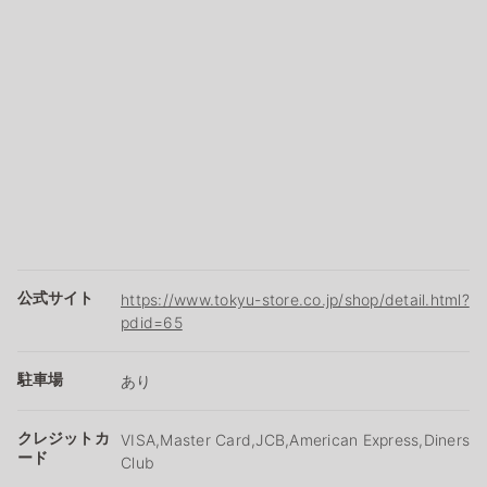
公式サイト
https://www.tokyu-store.co.jp/shop/detail.html?
pdid=65
駐車場
あり
クレジットカ
VISA,Master Card,JCB,American Express,Diners
ード
Club