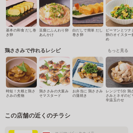
基本の和食 だし巻
豆腐にふんわり卵
白だしで簡単 だし
ピーマンとツナ
き卵
あんかけ
巻き卵
卵のオイスター
め
鶏ささみで作れるレシピ
もっと見る
時短！大根と鶏さ
鶏ささみの大葉み
お弁当に 鶏ささみ
レンジで5分 鶏
さみの煮物
そマスタード
の蒲焼き
さみとネギのピ
辛温玉のせ
この店舗の近くのチラシ