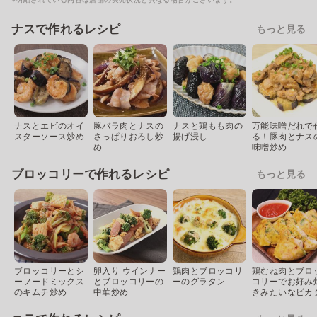
ナスで作れるレシピ
もっと見る
ナスとエビのオイ
豚バラ肉とナスの
ナスと鶏もも肉の
万能味噌だれで
スターソース炒め
さっぱりおろし炒
揚げ浸し
る！豚肉とナス
め
味噌炒め
ブロッコリーで作れるレシピ
もっと見る
ブロッコリーとシ
卵入り ウインナー
鶏肉とブロッコリ
鶏むね肉とブロ
ーフードミックス
とブロッコリーの
ーのグラタン
コリーでお好み
のキムチ炒め
中華炒め
きみたいなピカ