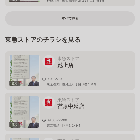
神奈川県川崎市高津区溝口5丁目24番8番
すべて見る
東急ストアのチラシを見る
東急ストア
池上店
9:00-22:00
9
枚
東京都大田区池上６丁目３番１０号
東急ストア
荏原中延店
09:00～22:00
9
枚
東京都品川区中延2-8-1