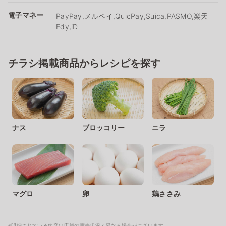
電子マネー
PayPay,メルペイ,QuicPay,Suica,PASMO,楽天
Edy,iD
チラシ掲載商品からレシピを探す
ナス
ブロッコリー
ニラ
マグロ
卵
鶏ささみ
※明細されている内容は店舗の実売状況と異なる場合がございます。