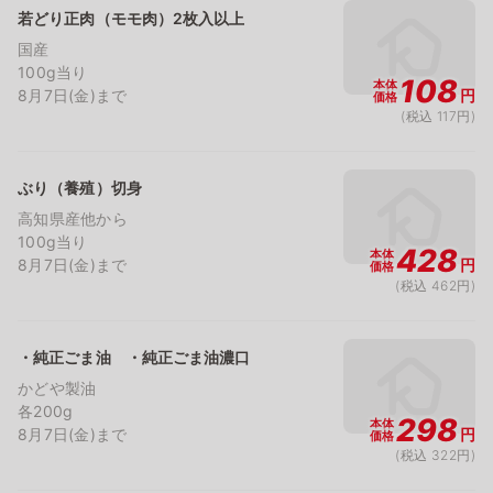
若どり正肉（モモ肉）2枚入以上
国産
100g当り
108
本体
8月7日(金)まで
円
価格
(税込 117円)
ぶり（養殖）切身
高知県産他から
100g当り
428
本体
8月7日(金)まで
円
価格
(税込 462円)
・純正ごま油 ・純正ごま油濃口
かどや製油
各200g
298
本体
8月7日(金)まで
円
価格
(税込 322円)