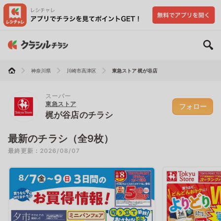
神奈川県
川崎市高津区
東急ストア 梶が谷店
スーパー
東急ストア
フォロー
梶が谷店のチラシ
最新のチラシ（全9枚）
最終更新：2026/08/07