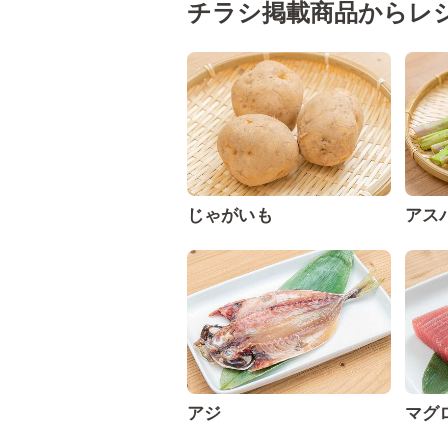
チラシ掲載商品からレ
じゃがいも
アス
アジ
マグ