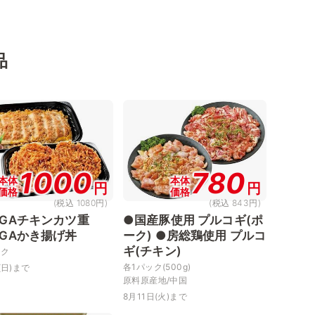
品
1000
780
本体
本体
円
円
価格
価格
(税込 1080円)
(税込 843円)
EGAチキンカツ重
●国産豚使用 プルコギ(ポ
EGAかき揚げ丼
ーク) ●房総鶏使用 プルコ
ギ(チキン)
ック
各1パック(500g)
(日)まで
原料原産地/中国
8月11日(火)まで