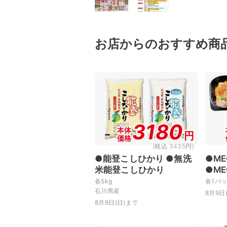
お店からのおすすめ商
3180
本体
円
価格
(税込 3435円)
●能登こしひかり ●無洗
●M
米能登こしひかり
●M
各5kg
各1パ
石川県産
8月9日
8月9日(日)まで