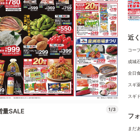
近
コー
成城
全日
スギ薬
スギ
1/3
増量SALE
フ
まだ