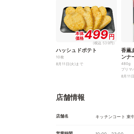
499
本体
円
価格
(税込 539円)
ハッシュドポテト
香薫
ンナ
10枚
480g
8月11日(火)まで
プリマ
8月11
店舗情報
店舗名
キッチンコート 東
営業時間
10:00～23:00