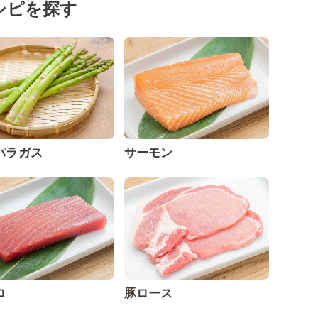
シピを探す
パラガス
サーモン
ロ
豚ロース