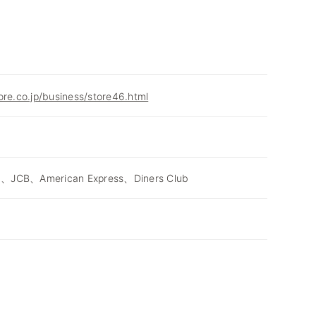
ore.co.jp/business/store46.html
d、JCB、American Express、Diners Club