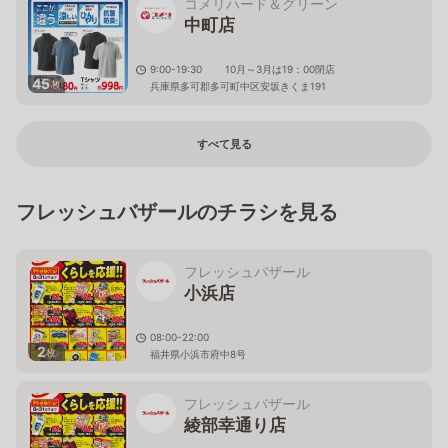
コメリハード＆グリーン
中町店
9:00-19:30 10月～3月は19：00閉店
45
枚
兵庫県多可郡多可町中区安坂きくま191
すべて見る
フレッシュバザールのチラシを見る
フレッシュバザール
小浜店
08:00-22:00
2
枚
福井県小浜市府中8号
フレッシュバザール
綾部幸通り店