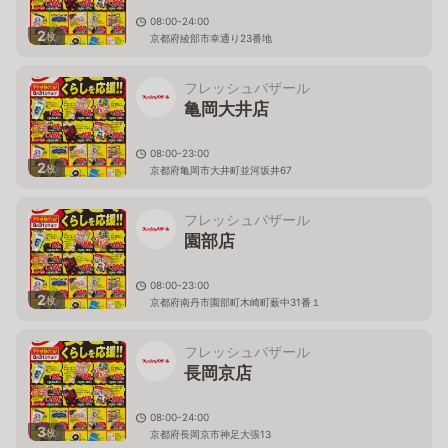
08:00-24:00
2
枚
京都府綾部市幸通り23番地
フレッシュバザール
亀岡大井店
08:00-23:00
2
枚
京都府亀岡市大井町並河坂井67
フレッシュバザール
園部店
08:00-23:00
2
枚
京都府南丹市園部町木崎町薮中31番１
フレッシュバザール
長岡京店
08:00-24:00
3
枚
京都府長岡京市神足大張13