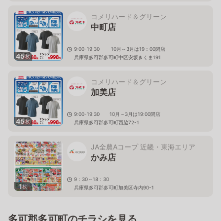
コメリハード＆グリーン
中町店
9:00-19:30 10月～3月は19：00閉店
45
枚
兵庫県多可郡多可町中区安坂きくま191
コメリハード＆グリーン
加美店
9:00-19:30 10月～3月は19:00閉店
45
枚
兵庫県多可郡多可町西脇72-1
JA全農Aコープ 近畿・東海エリア
かみ店
9：30～18：30
1
枚
兵庫県多可郡多可町加美区寺内90-1
多可郡多可町のチラシを見る