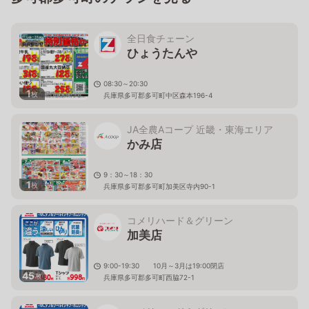
全日食チェーン
ひょうたんや
08:30～20:30
1
枚
兵庫県多可郡多可町中区森本196-4
JA全農Aコープ 近畿・東海エリア
かみ店
9：30～18：30
1
枚
兵庫県多可郡多可町加美区寺内90-1
コメリハード＆グリーン
加美店
9:00-19:30 10月～3月は19:00閉店
45
枚
兵庫県多可郡多可町西脇72-1