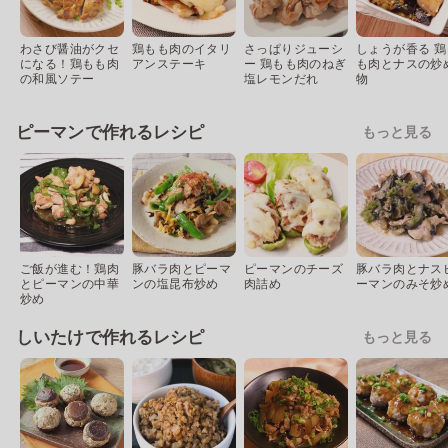
わさび醤油がクセ
鶏もも肉のイタリ
さっぱりジューシ
しょうが香る 鶏
になる！鶏もも肉
アンステーキ
ー 鶏もも肉のねぎ
も肉とナスの炒
の和風ソテー
塩レモンだれ
物
ピーマンで作れるレシピ
もっと見る
ご飯が進む！鶏肉
豚バラ肉とピーマ
ピーマンのチーズ
豚バラ肉とナス
とピーマンの中華
ンの塩昆布炒め
肉詰め
ーマンのみそ炒
炒め
しいたけで作れるレシピ
もっと見る