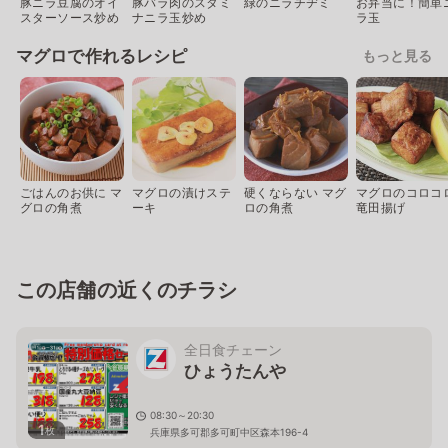
豚ニラ豆腐のオイ
豚バラ肉のスタミ
緑のニラチヂミ
お弁当に！簡単
スターソース炒め
ナニラ玉炒め
ラ玉
マグロで作れるレシピ
もっと見る
ごはんのお供に マ
マグロの漬けステ
硬くならない マグ
マグロのコロコ
グロの角煮
ーキ
ロの角煮
竜田揚げ
この店舗の近くのチラシ
全日食チェーン
ひょうたんや
08:30～20:30
1
枚
兵庫県多可郡多可町中区森本196-4