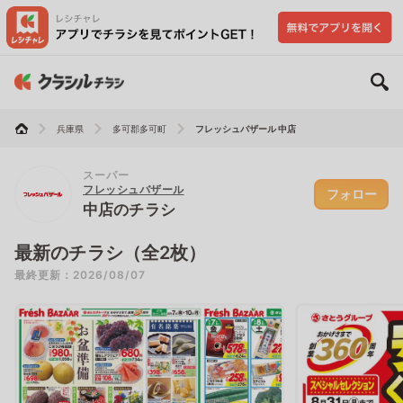
兵庫県
多可郡多可町
フレッシュバザール 中店
スーパー
フレッシュバザール
フォロー
中店のチラシ
最新のチラシ（全2枚）
最終更新：2026/08/07