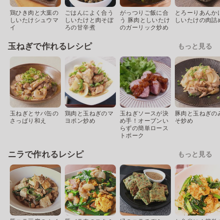
鶏ひき肉と大葉の
ごはんによく合う
がっつりご飯に合
とろーりあんか
しいたけシュウマ
しいたけと肉そぼ
う 豚肉としいたけ
しいたけの肉詰
イ
ろの甘辛煮
のガーリック炒め
玉ねぎで作れるレシピ
もっと見る
玉ねぎとサバ缶の
鶏肉と玉ねぎのマ
玉ねぎソースが決
豚肉と玉ねぎの
さっぱり和え
ヨポン炒め
め手！オーブンい
そ炒め
らずの簡単ロース
トポーク
ニラで作れるレシピ
もっと見る