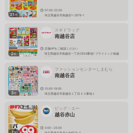
07:00-22:00
21
枚
埼玉県越谷市南越谷1-2876-1
スギドラッグ
南越谷店
店舗HPをご確認ください
2
埼玉県越谷市南越谷一丁目2924番地1 ブライトック南越
枚
谷1階
ファッションセンターしまむら
南越谷店
10:00-19:00
3
枚
埼玉県越谷市新越谷１丁目４３番地１
ビッグ・エー
越谷赤山
3:00～25:00
7
枚
埼玉県越谷市赤山本町15-2