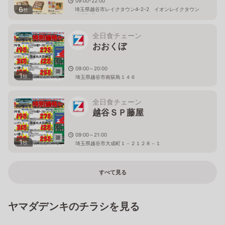
09:00-22:00
6
埼玉県越谷市レイクタウン4-2-2 イオンレイクタウン
枚
KAZE 1F
全日食チェーン
おおくぼ
09:00～20:00
1
枚
埼玉県越谷市南荻島１４６
全日食チェーン
越谷ＳＰ藤屋
09:00～21:00
1
枚
埼玉県越谷市大成町１－２１２８－１
すべて見る
ヤマダデンキのチラシを見る