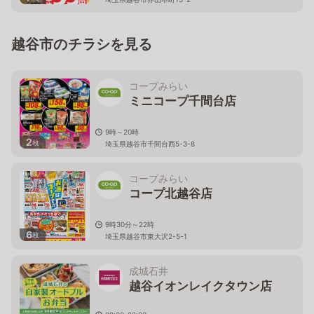
越谷市のチラシを見る
コープみらい
ミニコープ千間台店
9時～20時
2
枚
埼玉県越谷市千間台西5-3-8
コープみらい
コープ北越谷店
9時30分～22時
6
枚
埼玉県越谷市東大沢2-5-1
成城石井
越谷イオンレイクタウン店