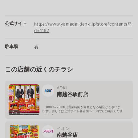
公式サイト
https://www.yamada-denki.jp/store/contents/?
d=1162
駐車場
有
この店舗の近くのチラシ
AOKI
南越谷駅前店
10:00～20:00（営業時間が変更となる場合がございま
す。詳しくは公式サイト各店舗ページにてご確認くださ
7
枚
い。）
埼玉県越谷市南越谷1-20-10
イオン
南越谷店