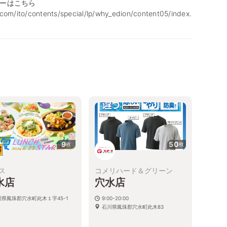
ーはこちら
com/ito/contents/special/lp/why_edion/content05/index.
9
50
枚
枚
ス
コメリハード＆グリーン
水店
穴水店
川県鳳珠郡穴水町此木１字45-1
9:00-20:00
石川県鳳珠郡穴水町此木83