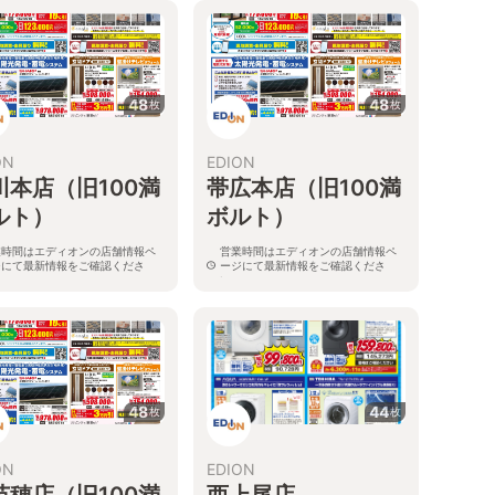
48
48
枚
枚
ON
EDION
川本店（旧100満
帯広本店（旧100満
ルト）
ボルト）
業時間はエディオンの店舗情報ペ
営業時間はエディオンの店舗情報ペ
ジにて最新情報をご確認くださ
ージにて最新情報をご確認くださ
。
い。
海道旭川市西御料五条1丁目1-5
北海道帯広市稲田町南9線西11-1
48
44
枚
枚
ON
EDION
苗穂店（旧100満
西上尾店