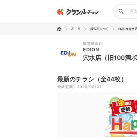
石川県
鳳珠郡穴水町
EDION 穴水店
家電量販店
EDION
穴水店（旧100満
最新のチラシ（全44枚）
最終更新：2026/08/07