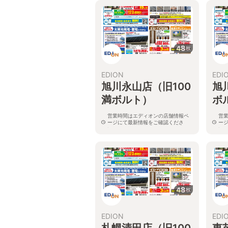
48
枚
EDION
EDI
旭川永山店（旧100
旭
満ボルト）
ボ
営業時間はエディオンの店舗情報ペ
営
ージにて最新情報をご確認くださ
ー
い。
い
北海道旭川市永山二条3-1-15
北
48
枚
EDION
EDI
札幌清田店（旧100
東