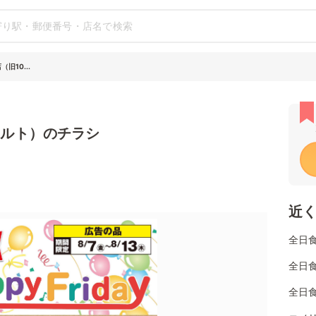
（旧10...
ボルト）のチラシ
近
全日
全日
全日