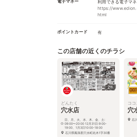
電子マネー
利用できる電子マネ
https://www.edion.
html
ポイントカード
有
この店舗の近くのチラシ
2
枚
どんたく
ココ
穴水店
穴
日、月、火、水、木、金、土:
石
09:00〜20:00 12月31日:9:00-
19:00、1月3日10:00-18:00
石川県鳳珠郡穴水町此木1字30番