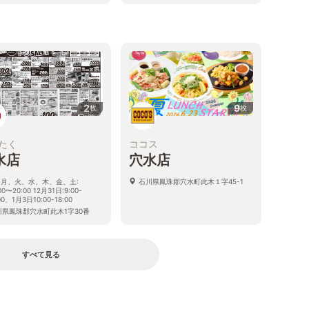
る
2
9
枚
枚
たく
ココス
水店
穴水店
月、火、水、木、金、土:
石川県鳳珠郡穴水町此木１字45-1
00〜20:00 12月31日:9:00-
00、1月3日10:00-18:00
川県鳳珠郡穴水町此木1字30番
すべて見る