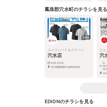
鳳珠郡穴水町のチラシを見
50
枚
コメリハード＆グリーン
どん
穴水店
穴
9:00-20:00
日、
09:
石川県鳳珠郡穴水町此木83
19:
石
EDIONのチラシを見る