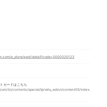
ion.com/e_store/spot/detail?code=0000020123
トカードはこちら
com/ito/contents/special/lp/why_edion/content05/index.