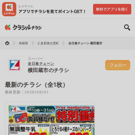
島根県
仁多郡奥出雲町
全日食チェーン 横田蔵市
スーパー
全日食チェーン
フォロー
横田蔵市のチラシ
最新のチラシ（全1枚）
最終更新：2026/08/01