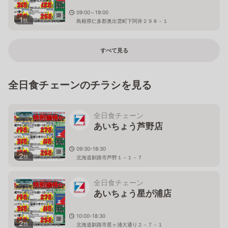
09:00～19:00
1
枚
島根県仁多郡奥出雲町下阿井２９８－１
すべて見る
全日食チェーンのチラシを見る
全日食チェーン
あいちょう芦野店
09:30-18:30
2
枚
北海道釧路市芦野１－１－７
全日食チェーン
あいちょう星が浦店
10:00-18:30
2
枚
北海道釧路市星ヶ浦大通り２－７－１