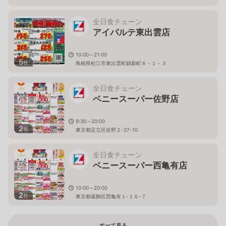
全日食チェーン
アイパルテ東出雲店
10:00～21:00
5
枚
島根県松江市東出雲町錦新町８－１－３
全日食チェーン
ベニースーパー佐野店
9:30～20:00
2
枚
東京都足立区佐野２-27-10
全日食チェーン
ベニースーパー西亀有店
10:00～20:00
2
枚
東京都葛飾区西亀有１-１６-７
すべて見る