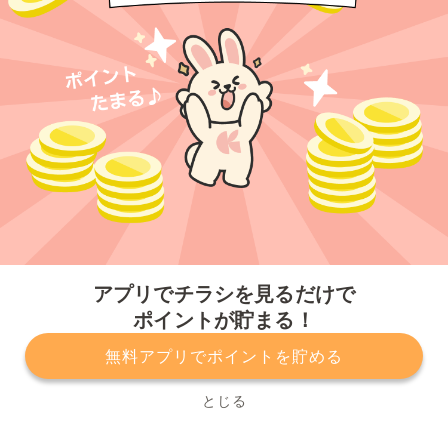
今すぐアプリをダウンロードする
アプリでチラシを見るだけで
ポイントが貯まる！
無料アプリでポイントを貯める
プライバシーポリシー
利用規約
運営会社
サービスに関してのお問い合わせ
チラシ掲載をお考えの方
とじる
Copyright© Kurashiru, Inc. All Rights Reserved.