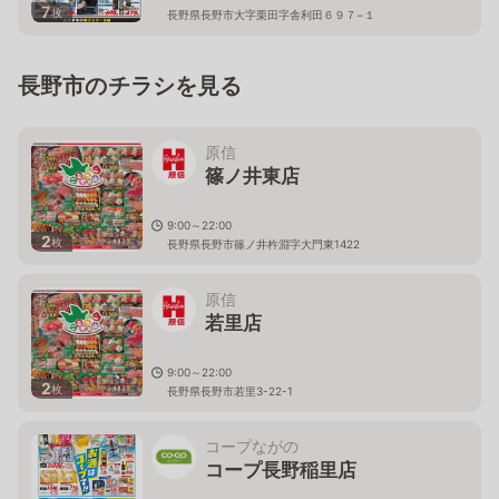
7
枚
長野県長野市大字栗田字舎利田６９７−１
長野市のチラシを見る
原信
篠ノ井東店
9:00～22:00
2
枚
長野県長野市篠ノ井杵淵字大門東1422
原信
若里店
9:00～22:00
2
枚
長野県長野市若里3-22-1
コープながの
コープ長野稲里店