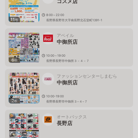
コスメ店
8:00～22:00
11
枚
長野県長野市大字南長野北石堂町1391-1
アベイル
中御所店
10:00～19:00
6
枚
長野県長野市中御所３－４－７
ファッションセンターしまむら
中御所店
10:00-19:00
2
枚
長野県長野市中御所３−４−７
オートバックス
長野店