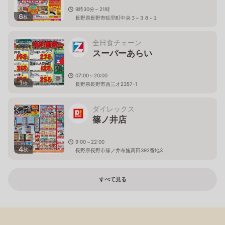
9時30分～21時
6
枚
長野県長野市稲里町中央３−３８−１
全日食チェーン
スーパーあらい
07:00～20:00
1
枚
長野県長野市西三才2357-1
ダイレックス
篠ノ井店
9:00～22:00
4
枚
長野県長野市篠ノ井布施高田392番地3
すべて見る