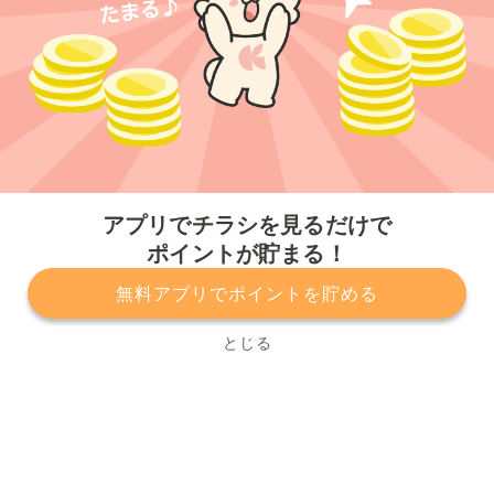
今すぐアプリをダウンロードする
アプリでチラシを見るだけで
ポイントが貯まる！
無料アプリでポイントを貯める
プライバシーポリシー
利用規約
運営会社
サービスに関してのお問い合わせ
チラシ掲載をお考えの方
とじる
Copyright© Kurashiru, Inc. All Rights Reserved.