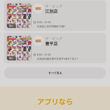
ザ・ビッグ
江別店
9:00～21:00
5
枚
北海道江別市野幌町10番1
ザ・ビッグ
豊平店
8:00～21:00
5
枚
北海道札幌市豊平区豊平4条9丁目3-1
すべて見る