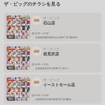
ザ・ビッグのチラシを見る
ザ・ビッグ
石山店
8:00～21:00
5
枚
北海道札幌市南区石山2条9丁目7番58号
ザ・ビッグ
岩見沢店
8:00～21:00
5
枚
北海道岩見沢市2条東12丁目3-1
ザ・ビッグ
イーストモール店
9:00～21:00
5
枚
北海道帯広市東4条南16丁目6番地