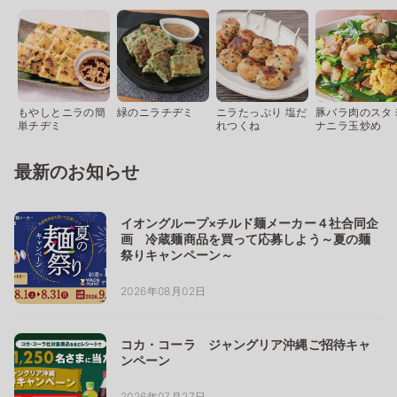
もやしとニラの簡
緑のニラチヂミ
ニラたっぷり 塩だ
豚バラ肉のスタ
単チヂミ
れつくね
ナニラ玉炒め
最新のお知らせ
イオングループ×チルド麺メーカー４社合同企
画 冷蔵麺商品を買って応募しよう～夏の麺
祭りキャンペーン～
2026年08月02日
コカ・コーラ ジャングリア沖縄ご招待キャ
ンペーン
2026年07月27日