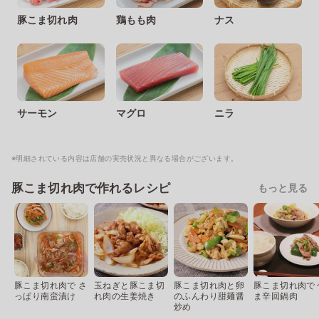
豚こま切れ肉
鶏もも肉
ナス
サーモン
マグロ
ニラ
※明細されている内容は店舗の実売状況と異なる場合がございます。
豚こま切れ肉で作れるレシピ
もっと見る
豚こま切れ肉で さ
玉ねぎと豚こま切
豚こま切れ肉と卵
豚こま切れ肉で
っぱり南蛮漬け
れ肉の生姜焼き
のふんわり甜麺醤
ま辛回鍋肉
炒め