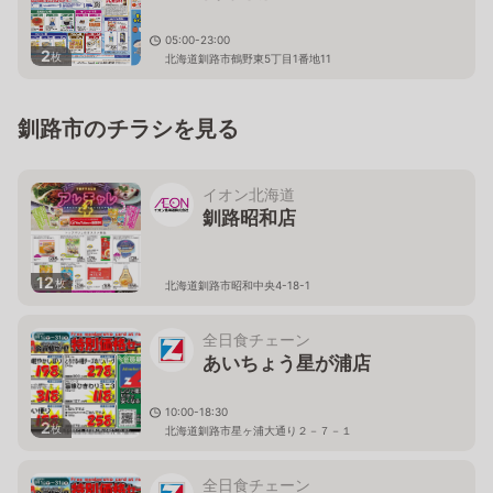
05:00-23:00
2
枚
北海道釧路市鶴野東5丁目1番地11
釧路市のチラシを見る
イオン北海道
釧路昭和店
12
枚
北海道釧路市昭和中央4-18-1
全日食チェーン
あいちょう星が浦店
10:00-18:30
2
枚
北海道釧路市星ヶ浦大通り２－７－１
全日食チェーン