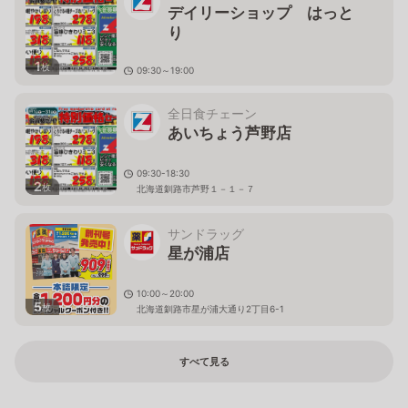
デイリーショップ はっと
り
1
枚
09:30～19:00
北海道釧路市住吉２丁目４番１号
全日食チェーン
あいちょう芦野店
09:30-18:30
2
枚
北海道釧路市芦野１－１－７
サンドラッグ
星が浦店
10:00～20:00
5
枚
北海道釧路市星が浦大通り2丁目6-1
すべて見る