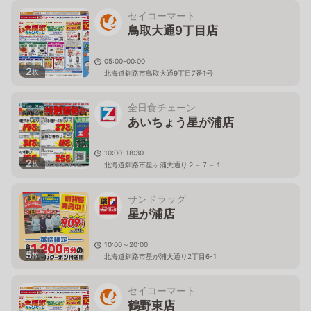
セイコーマート
鳥取大通9丁目店
05:00-00:00
2
枚
北海道釧路市鳥取大通9丁目7番1号
全日食チェーン
あいちょう星が浦店
10:00-18:30
2
枚
北海道釧路市星ヶ浦大通り２－７－１
サンドラッグ
星が浦店
10:00～20:00
5
枚
北海道釧路市星が浦大通り2丁目6-1
セイコーマート
鶴野東店