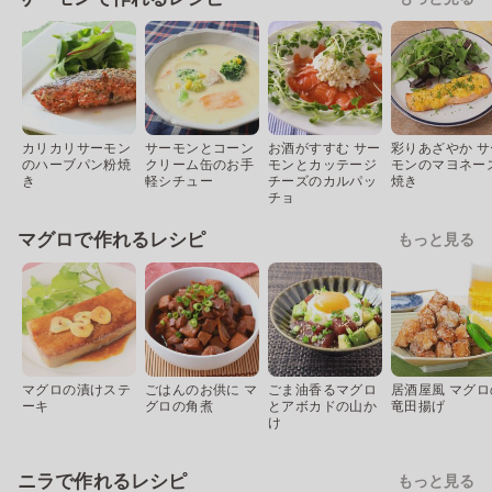
カリカリサーモン
サーモンとコーン
お酒がすすむ サー
彩りあざやか サ
のハーブパン粉焼
クリーム缶のお手
モンとカッテージ
モンのマヨネー
き
軽シチュー
チーズのカルパッ
焼き
チョ
マグロで作れるレシピ
もっと見る
マグロの漬けステ
ごはんのお供に マ
ごま油香るマグロ
居酒屋風 マグロ
ーキ
グロの角煮
とアボカドの山か
竜田揚げ
け
ニラで作れるレシピ
もっと見る