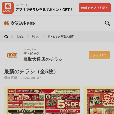
北海道
釧路市
ザ・ビッグ 鳥取大通店
スーパー
ザ・ビッグ
フォロー
鳥取大通店のチラシ
最新のチラシ（全5枚）
最終更新：2026/08/07