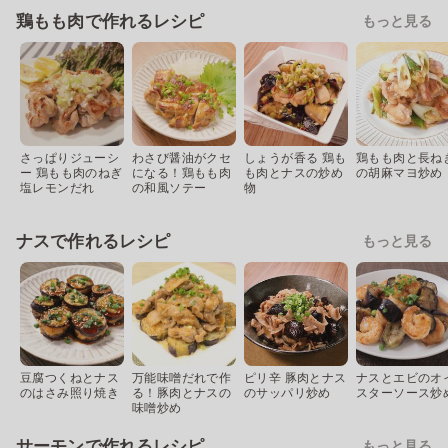
鶏もも肉で作れるレシピ
もっと見る
さっぱりジューシ
わさび醤油がクセ
しょうが香る 鶏も
鶏もも肉と長ね
ー 鶏もも肉のねぎ
になる！鶏もも肉
も肉とナスの炒め
の胡麻マヨ炒め
塩レモンだれ
の和風ソテー
物
ナスで作れるレシピ
もっと見る
豆腐つくねとナス
万能味噌だれで作
ピリ辛 豚肉とナス
ナスとエビのオ
のはさみ照り焼き
る！豚肉とナスの
のサッパリ炒め
スターソース炒
味噌炒め
サーモンで作れるレシピ
もっと見る