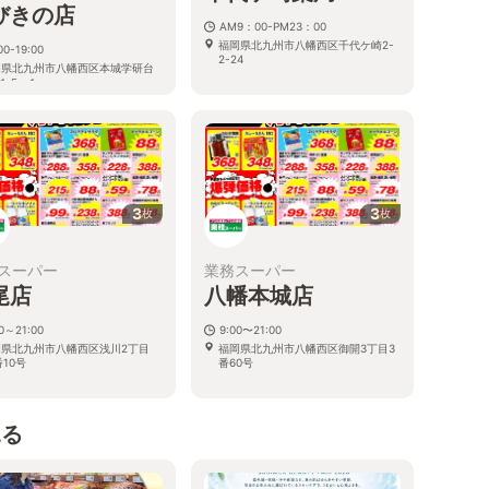
びきの店
AM9：00-PM23：00
福岡県北九州市八幡西区千代ケ崎2-
00-19:00
2-24
岡県北九州市八幡西区本城学研台
１５−１
3
3
枚
枚
スーパー
業務スーパー
尾店
八幡本城店
00～21:00
9:00〜21:00
岡県北九州市八幡西区浅川2丁目
福岡県北九州市八幡西区御開3丁目3
番10号
番60号
見る