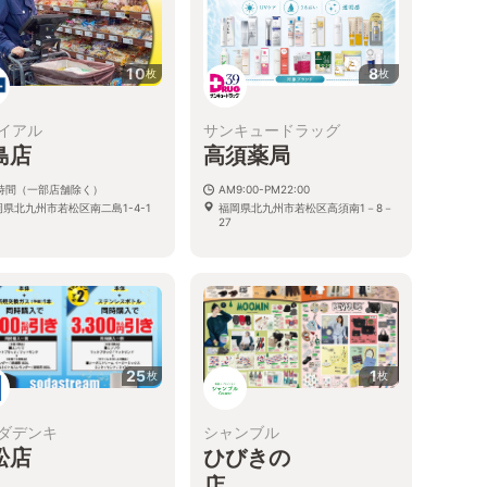
10
8
枚
枚
イアル
サンキュードラッグ
島店
高須薬局
4時間（一部店舗除く）
AM9:00-PM22:00
岡県北九州市若松区南二島1-4-1
福岡県北九州市若松区高須南1－8－
27
25
1
枚
枚
ダデンキ
シャンブル
松店
ひびきの