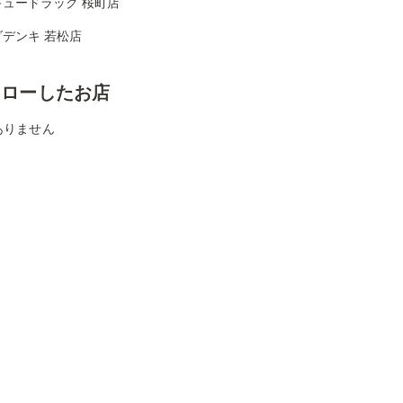
キュードラッグ 桜町店
デンキ 若松店
ォローしたお店
ありません