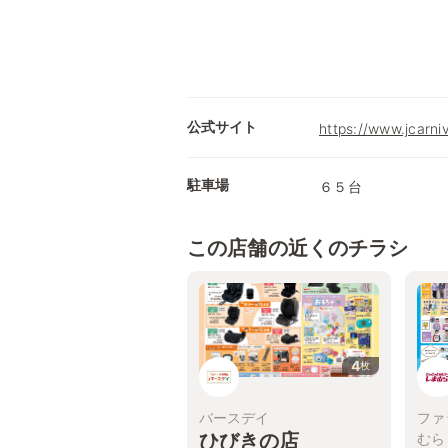
公式サイト
https://www.jcarni
駐車場
６５台
この店舗の近くのチラシ
4
枚
バースデイ
ファ
ひびきの店
むら