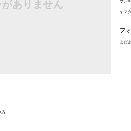
シがありません
サン
ヤマダ
フ
まだ
の店