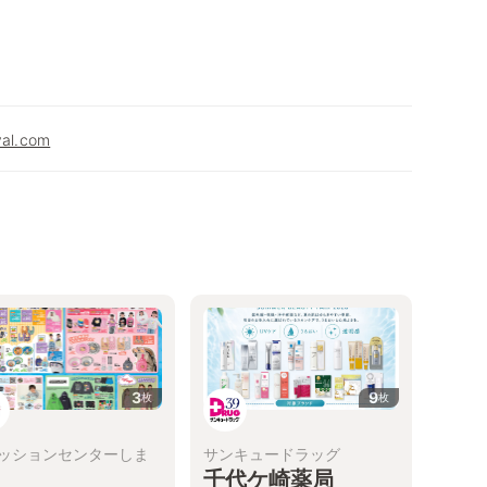
val.com
3
9
枚
枚
ッションセンターしま
サンキュードラッグ
千代ケ崎薬局