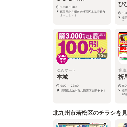
ひ
10:00-19:00
福岡県北九州市八幡西区本城学研台
10:
２－１１－１
福
２−
10
枚
ゆめマート
業務
本城
折
9:00 ～ 23:00
9:
福岡県北九州市八幡西区御開4-8-1
福
20
北九州市若松区のチラシを