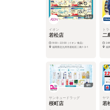
34
枚
イオン
トラ
若松店
二
9:00～22:00（イオン 食品）
2
福岡県北九州市若松区二島1-3-1
福
9
枚
サンキュードラッグ
ヤマ
桜町店
若