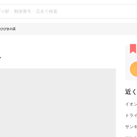
 ひびきの店
シ
近
イオン
トライ
サン