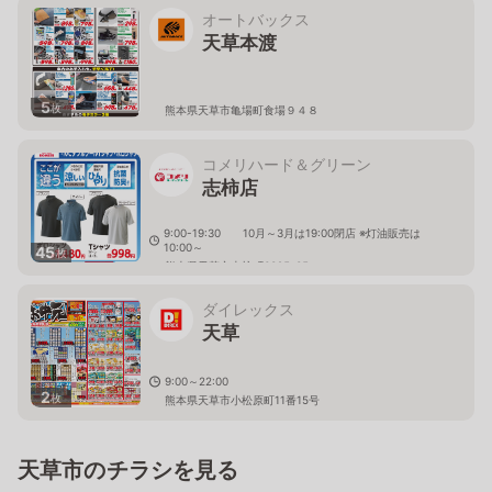
オートバックス
天草本渡
5
枚
熊本県天草市亀場町食場９４８
コメリハード＆グリーン
志柿店
9:00-19:30 10月～3月は19:00閉店 ※灯油販売は
10:00～
45
枚
熊本県天草市志柿町6325-35
ダイレックス
天草
9:00～22:00
2
枚
熊本県天草市小松原町11番15号
天草市のチラシを見る