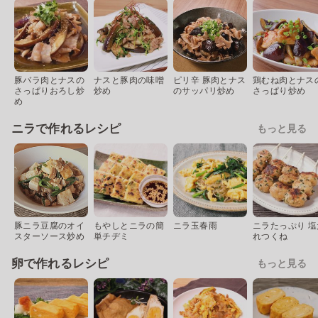
豚バラ肉とナスの
ナスと豚肉の味噌
ピリ辛 豚肉とナス
鶏むね肉とナス
さっぱりおろし炒
炒め
のサッパリ炒め
さっぱり炒め
め
ニラで作れるレシピ
もっと見る
豚ニラ豆腐のオイ
もやしとニラの簡
ニラ玉春雨
ニラたっぷり 塩
スターソース炒め
単チヂミ
れつくね
卵で作れるレシピ
もっと見る