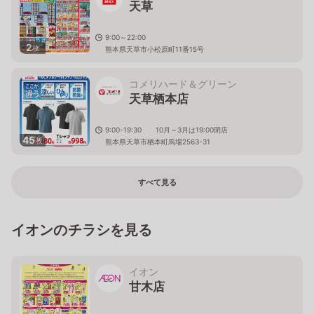
天草
9:00～22:00
2
枚
熊本県天草市小松原町11番15号
コメリハード＆グリーン
天草栖本店
9:00-19:30 10月～3月は19:00閉店
45
枚
熊本県天草市栖本町馬場2563-31
すべて見る
イオンのチラシを見る
イオン
甘木店