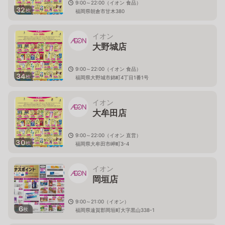
9:00～22:00（イオン 食品）
32
枚
福岡県朝倉市甘木380
イオン
大野城店
9:00～22:00（イオン 食品）
34
枚
福岡県大野城市錦町4丁目1番1号
イオン
大牟田店
9:00～22:00（イオン 直営）
30
枚
福岡県大牟田市岬町3-4
イオン
岡垣店
9:00～21:00（イオン）
6
枚
福岡県遠賀郡岡垣町大字黒山338-1