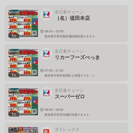
全日食チェーン
（名）堤田本店
09:00～20:00
1
枚
熊本県天草市御所浦町御所浦３８５０
全日食チェーン
リカーフーズべっき
07:00～21:00
1
枚
熊本県天草市有明町上津浦９３６－１
全日食チェーン
スーパーゼロ
09:00～18:00
1
枚
熊本県天草市河浦町河浦４８４４
ダイレックス