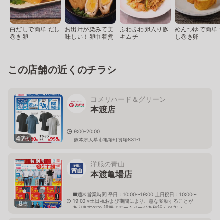
白だしで簡単 だし
お出汁が染みて美
ふわふわ卵入り豚
めんつゆで簡単 
巻き卵
味しい！卵巾着煮
キムチ
し巻き卵
この店舗の近くのチラシ
コメリハード＆グリーン
本渡店
9:00-20:00
47
枚
熊本県天草市亀場町食場831-1
洋服の青山
本渡亀場店
■通常営業時間 平日：10:00〜19:00 土日祝日：10:00〜
19:00 ※土日祝および期間により、急な変動することが
8
枚
ありますので 詳細はホームページを確認ください
熊本県天草市亀場町大字食場819番