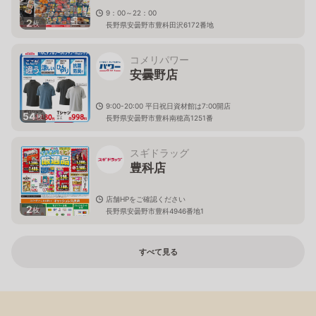
9：00～22：00
2
枚
長野県安曇野市豊科田沢6172番地
コメリパワー
安曇野店
9:00-20:00 平日祝日資材館は7:00開店
54
枚
長野県安曇野市豊科南穂高1251番
スギドラッグ
豊科店
店舗HPをご確認ください
2
枚
長野県安曇野市豊科4946番地1
すべて見る