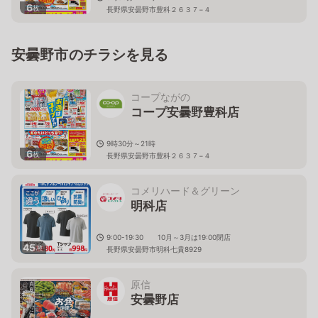
6
枚
長野県安曇野市豊科２６３７−４
安曇野市のチラシを見る
コープながの
コープ安曇野豊科店
9時30分～21時
6
枚
長野県安曇野市豊科２６３７−４
コメリハード＆グリーン
明科店
9:00-19:30 10月～3月は19:00閉店
45
枚
長野県安曇野市明科七貴8929
原信
安曇野店