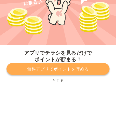
今すぐアプリをダウンロードする
アプリでチラシを見るだけで
ポイントが貯まる！
無料アプリでポイントを貯める
プライバシーポリシー
利用規約
運営会社
サービスに関してのお問い合わせ
チラシ掲載をお考えの方
とじる
Copyright© Kurashiru, Inc. All Rights Reserved.