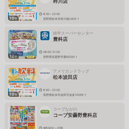
梓川店
8:30～22:00
10
枚
長野県松本市梓川倭2403-1
綿半スーパーセンター
豊科店
08:00-21:00
12
枚
長野県安曇野市豊科500-1
アメリカンドラッグ
松本波田店
8:30～22:00
10
枚
長野県松本市波田字波多10059-1
コープながの
コープ安曇野豊科店
9時30分～21時