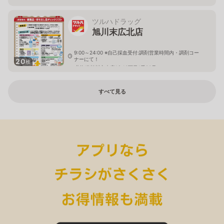
ツルハドラッグ
旭川末広北店
9:00～24:00 ※自己採血受付:調剤営業時間内・調剤コー
ナーにて！
20
枚
北海道旭川市末広1条10丁目1番20号
すべて見る