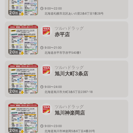
9:00〜22:00
20
枚
北海道札幌市北区あいの里2条6丁目1番28号
ツルハドラッグ
赤平店
9:00〜21:00
20
枚
北海道赤平市字赤平540番1
ツルハドラッグ
旭川大町3条店
9:00〜24:00
20
枚
北海道旭川市大町3条5丁目2397-18
ツルハドラッグ
旭川神楽岡店
9:00〜23:00
20
枚
北海道旭川市神楽岡5条6丁目4番20号