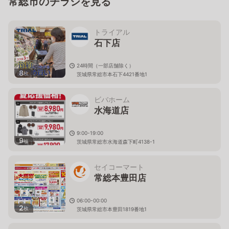
常総市のチラシを見る
トライアル
石下店
24時間（一部店舗除く）
8
枚
茨城県常総市本石下4421番地1
ビバホーム
水海道店
9:00-19:00
9
枚
茨城県常総市水海道森下町4138-1
セイコーマート
常総本豊田店
06:00-00:00
2
枚
茨城県常総市本豊田1819番地1