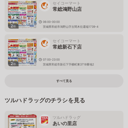
セイコーマート
常総鴻野山店
06:00-00:00
2
枚
茨城県常総市鴻野山字古間木往還端1739-4
セイコーマート
常総新石下店
07:00-23:00
2
枚
茨城県常総市新石下字横町東3718番地2
すべて見る
ツルハドラッグのチラシを見る
ツルハドラッグ
あいの里店