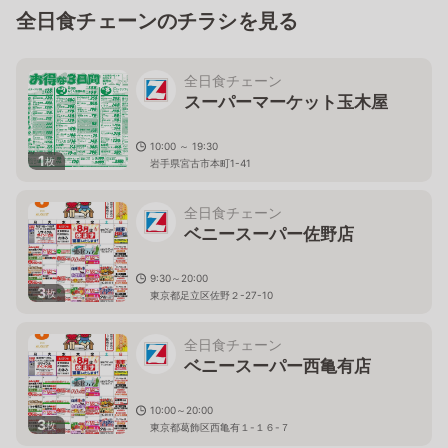
全日食チェーンのチラシを見る
全日食チェーン
スーパーマーケット玉木屋
10:00 ～ 19:30
1
枚
岩手県宮古市本町1-41
全日食チェーン
ベニースーパー佐野店
9:30～20:00
3
枚
東京都足立区佐野２-27-10
全日食チェーン
ベニースーパー西亀有店
10:00～20:00
3
枚
東京都葛飾区西亀有１-１６-７