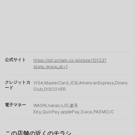
公式サイト
https://ptl.zchain.co.jp/store/10123?
store_group_id=1
クレジットカ
VISA,MasterCard,JCB,AmericanExpress,Diners
ード
Club,DISCOVER
電子マネー
WAON,nanaco,ID,楽天
Edy,QuicPay,applePay,Suica,PASMO,IC
この店舗の近くのチラシ