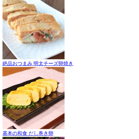
絶品おつまみ 明太チーズ卵焼き
基本の和食 だし巻き卵