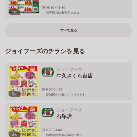
09:30～19:30
1
枚
埼玉県川口市蓮沼２５２
すべて見る
ジョイフーズのチラシを見る
ジョイフーズ
牛久さくら台店
9:00-24:00
6
枚
茨城県牛久市さくら台1-1-8
ジョイフーズ
石塚店
9:00-21:00
6
枚
栃木県佐野市石塚町929-1