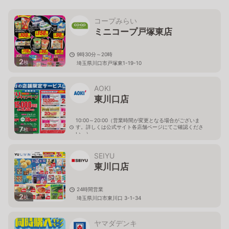
コープみらい
ミニコープ戸塚東店
9時30分～20時
2
枚
埼玉県川口市戸塚東1-19-10
AOKI
東川口店
10:00～20:00（営業時間が変更となる場合がございま
す。詳しくは公式サイト各店舗ページにてご確認くださ
7
枚
い。）
埼玉県川口市戸塚3-34-14
SEIYU
東川口店
24時間営業
2
枚
埼玉県川口市東川口 3-1-34
ヤマダデンキ