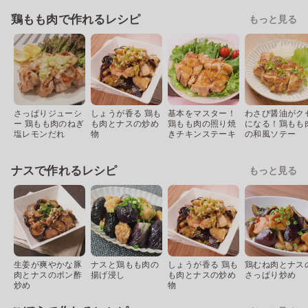
鶏もも肉で作れるレシピ
もっと見る
さっぱりジューシ
しょうが香る 鶏も
基本をマスター！
わさび醤油がク
ー 鶏もも肉のねぎ
も肉とナスの炒め
鶏もも肉の照り焼
になる！鶏もも
塩レモンだれ
物
きチキンステーキ
の和風ソテー
ナスで作れるレシピ
もっと見る
生姜が爽やかな豚
ナスと鶏もも肉の
しょうが香る 鶏も
鶏むね肉とナス
肉とナスのポン酢
揚げ浸し
も肉とナスの炒め
さっぱり炒め
炒め
物