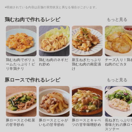
※明細されている内容は店舗の実売状況と異なる場合がございます。
鶏むね肉で作れるレシピ
もっと見る
鶏むね肉でボリュ
鶏むね肉のネギだ
新玉ねぎたっぷり
チーズ入り！鶏
ームたっぷり！ピ
れ炒め
鶏むね肉の南蛮漬
ね肉のピカタ
リ辛鶏チリ
け
豚ロースで作れるレシピ
もっと見る
豚ロースと小松菜
豚ロースとじゃが
豚ロースとキャベ
長ねぎたっぷり
の甘辛炒め
いもの甘辛炒め
ツの甘辛味噌炒め
香味だれの豚ロ
スソテー