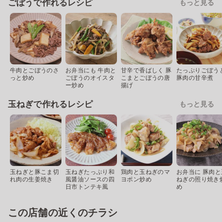
ごぼうで作れるレシピ
もっと見る
牛肉とごぼうのさ
お弁当にも 牛肉と
甘辛で香ばしく 豚
たっぷりごぼう
っと炒め
ごぼうのオイスタ
こまとごぼうの唐
豚肉の甘辛煮
ー炒め
揚げ
玉ねぎで作れるレシピ
もっと見る
玉ねぎと豚こま切
玉ねぎたっぷり和
鶏肉と玉ねぎのマ
お弁当に 豚肉と
れ肉の生姜焼き
風醤油ソースの四
ヨポン炒め
ねぎの照り焼き
日市トンテキ風
め
この店舗の近くのチラシ