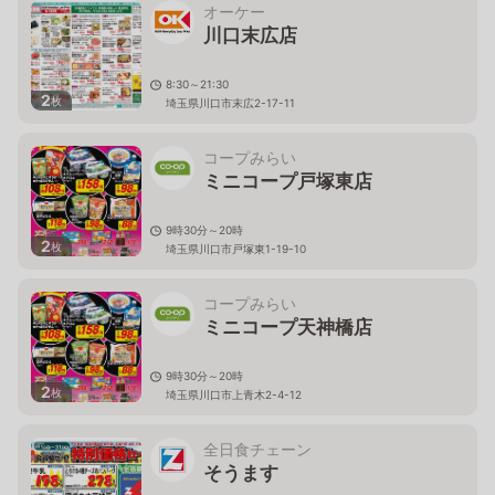
オーケー
川口末広店
8:30～21:30
2
枚
埼玉県川口市末広2-17-11
コープみらい
ミニコープ戸塚東店
9時30分～20時
2
枚
埼玉県川口市戸塚東1-19-10
コープみらい
ミニコープ天神橋店
9時30分～20時
2
枚
埼玉県川口市上青木2-4-12
全日食チェーン
そうます