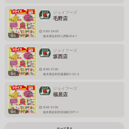
ジョイフーズ
毛野店
0:00-24:00
6
枚
栃木県足利市八椚町414-1
ジョイフーズ
坂西店
9:00-21:00
6
枚
栃木県足利市葉鹿町2-22-3
ジョイフーズ
福居店
9:00-21:00
6
枚
栃木県足利市百頭町2371-1
すべて見る