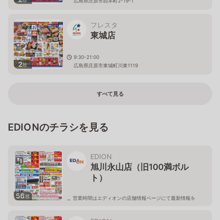
広島県庄原市西本町2-19-1
フレスタ
東城店
9:30-21:00
2
枚
広島県庄原市東城町川東1119
すべて見る
EDIONのチラシを見る
EDION
旭川永山店（旧100満ボル
ト）
56
枚
営業時間はエディオンの店舗情報ページにて最新情報を
ご確認ください。
北海道旭川市永山二条3-1-15