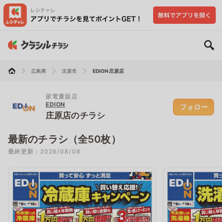
広島県
庄原市
EDION 庄原店
家電量販店
EDION
フォロー
庄原店のチラシ
最新のチラシ（全50枚）
最終更新：2026/08/08