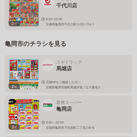
千代川店
9:00-22:00
2
枚
京都府亀岡市千代川町小川2-114-1
亀岡市のチラシを見る
スギドラッグ
馬堀店
店舗HPをご確認ください
2
枚
京都府亀岡市篠町馬堀伊賀ノ辻８番地５
業務スーパー
亀岡店
9:00～20:00
3
枚
京都府亀岡市下矢田町二丁目216-6