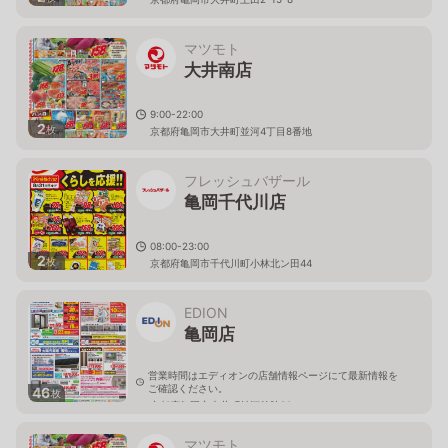
マツモト
大井南店
9:00-22:00
2
枚
京都府亀岡市大井町並河4丁目8番地
フレッシュバザール
亀岡千代川店
08:00-23:00
2
枚
京都府亀岡市千代川町小林北ン田44
EDION
亀岡店
営業時間はエディオンの店舗情報ページにて最新情報を
ご確認ください。
46
枚
京都府亀岡市大井町並河前脇30
マツモト