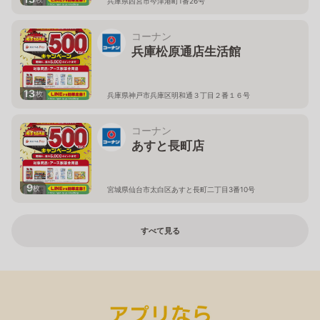
兵庫県西宮市今津港町1番26号
コーナン
兵庫松原通店生活館
13
枚
兵庫県神戸市兵庫区明和通３丁目２番１６号
コーナン
あすと長町店
9
枚
宮城県仙台市太白区あすと長町二丁目3番10号
すべて見る