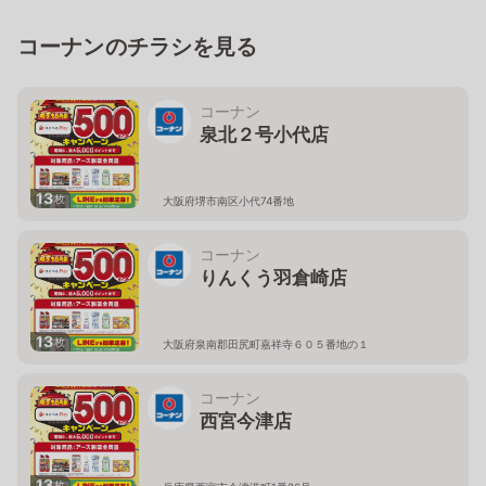
コーナンのチラシを見る
コーナン
泉北２号小代店
13
枚
大阪府堺市南区小代74番地
コーナン
りんくう羽倉崎店
13
枚
大阪府泉南郡田尻町嘉祥寺６０５番地の１
コーナン
西宮今津店
13
枚