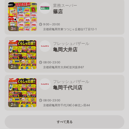
業務スーパー
篠店
9:00～20:00
3
枚
京都府亀岡市東つつじヶ丘都台1丁目12-1
フレッシュバザール
亀岡大井店
08:00-23:00
2
枚
京都府亀岡市大井町並河坂井67
フレッシュバザール
亀岡千代川店
08:00-23:00
2
枚
京都府亀岡市千代川町小林北ン田44
すべて見る