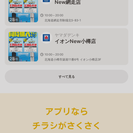
New網走店
10:00～20:00
28
枚
北海道網走市駒場北5-83-1
ヤマダデンキ
イオンNew小樽店
10:00～20:00
28
枚
北海道小樽市築港11番6号 イオン小樽店3F
すべて見る