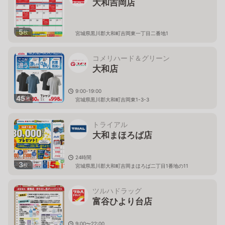
大和吉岡店
5
枚
宮城県黒川郡大和町吉岡東一丁目二番地1
コメリハード＆グリーン
大和店
9:00-19:00
45
枚
宮城県黒川郡大和町吉岡東1-3-3
トライアル
大和まほろば店
24時間
3
枚
宮城県黒川郡大和町吉岡まほろば二丁目1番地の11
ツルハドラッグ
富谷ひより台店
9:00〜22:00