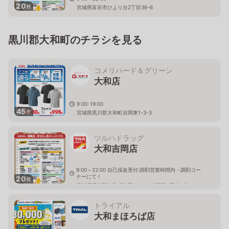
20
枚
宮城県富谷市ひより台2丁目36-6
黒川郡大和町のチラシを見る
コメリハード＆グリーン
大和店
9:00-19:00
45
枚
宮城県黒川郡大和町吉岡東1-3-3
ツルハドラッグ
大和吉岡店
9:00～22:00 自己採血受付:調剤営業時間内・調剤コー
ナーにて！
20
枚
宮城県黒川郡大和町吉岡まほろば1丁目4番地の7
トライアル
大和まほろば店