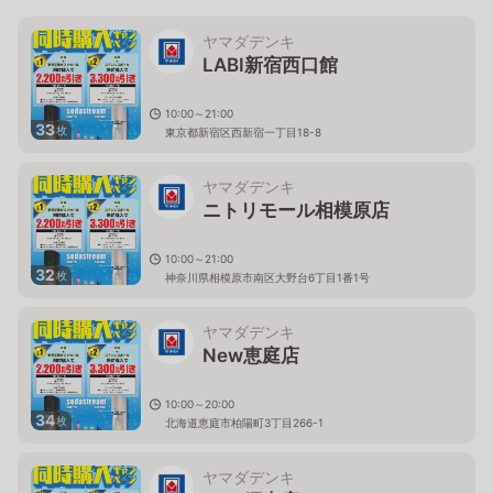
ヤマダデンキ
LABI新宿西口館
10:00～21:00
33
枚
東京都新宿区西新宿一丁目18-8
ヤマダデンキ
ニトリモール相模原店
10:00～21:00
32
枚
神奈川県相模原市南区大野台6丁目1番1号
ヤマダデンキ
New恵庭店
10:00～20:00
34
枚
北海道恵庭市柏陽町3丁目266-1
ヤマダデンキ