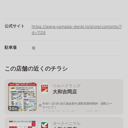
公式サイト
https://www.yamada-denki.jp/store/contents/?
d=1126
駐車場
有
この店舗の近くのチラシ
ツルハドラッグ
大和吉岡店
9:00～22:00 自己採血受付:調剤営業時間内・調剤コー
ナーにて！
20
枚
宮城県黒川郡大和町吉岡まほろば1丁目4番地の7
ヨークベニマル