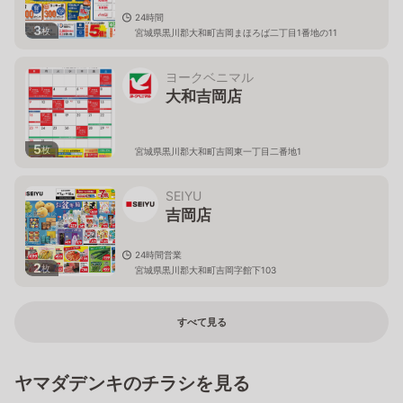
24時間
3
枚
宮城県黒川郡大和町吉岡まほろば二丁目1番地の11
ヨークベニマル
大和吉岡店
5
枚
宮城県黒川郡大和町吉岡東一丁目二番地1
SEIYU
吉岡店
24時間営業
2
枚
宮城県黒川郡大和町吉岡字館下103
すべて見る
ヤマダデンキのチラシを見る