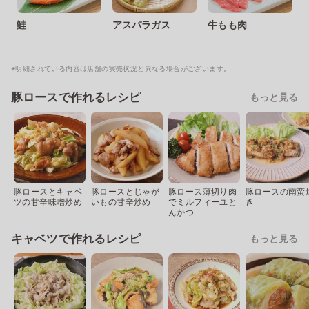
鮭
アスパラガス
牛もも肉
※明細されている内容は店舗の実売状況と異なる場合がございます。
豚ロースで作れるレシピ
もっと見る
豚ロースとキャベ
豚ロースとじゃが
豚ロース薄切り肉
豚ロースの南蛮
ツの甘辛味噌炒め
いもの甘辛炒め
でミルフィーユと
き
んかつ
キャベツで作れるレシピ
もっと見る