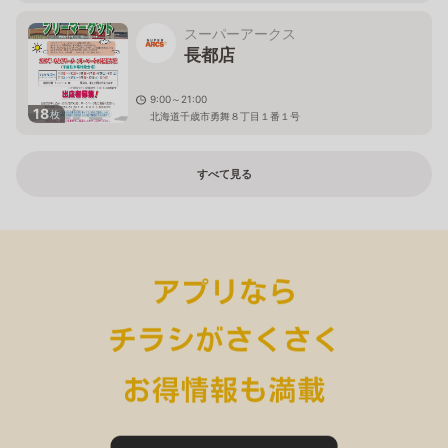
スーパーアークス
長都店
9:00～21:00
18
枚
北海道千歳市勇舞８丁目１番１号
すべて見る