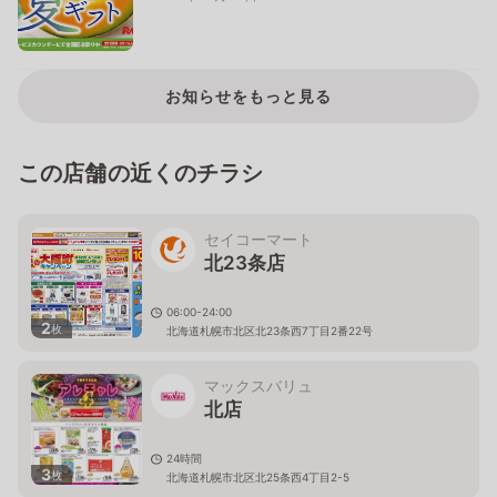
お知らせをもっと見る
この店舗の近くのチラシ
セイコーマート
北23条店
06:00-24:00
2
枚
北海道札幌市北区北23条西7丁目2番22号
マックスバリュ
北店
24時間
3
枚
北海道札幌市北区北25条西4丁目2-5