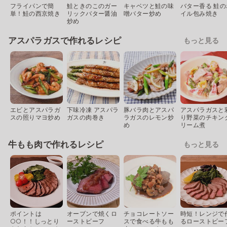
フライパンで簡
鮭ときのこのガー
キャベツと鮭の味
バター香る 鮭の
単！鮭の西京焼き
リックバター醤油
噌バター炒め
イル包み焼き
炒め
アスパラガスで作れるレシピ
もっと見る
エビとアスパラガ
下味冷凍 アスパラ
豚バラ肉とアスパ
アスパラガスと
スの照りマヨ炒め
ガスの肉巻き
ラガスのレモン炒
り野菜のチキン
め
リーム煮
牛もも肉で作れるレシピ
もっと見る
ポイントは
オーブンで焼くロ
チョコレートソー
時短！レンジで
○○！！しっとり
ーストビーフ
スで食べる牛もも
るローストビー