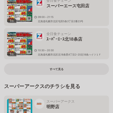
全日食チェーン
スーパーエース屯田店
09:00～21:15
1
枚
北海道札幌市北区屯田5条3丁目2番23号
全日食チェーン
ｽｰﾊﾟｰｴｰｽ北18条店
10:30～20:30
1
枚
北海道札幌市北区北18条西4丁目2-20北18条ハイツ１Ｆ
すべて見る
スーパーアークスのチラシを見る
スーパーアークス
明野店