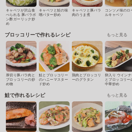
キャベツが沢山食
キャベツと鮭の味
キャベツと豚バラ
コンソメ味のロ
べられる 豚バラポ
噌バター炒め
肉のうま煮
ルキャベツ
ン酢ガーリック炒
め
ブロッコリーで作れるレシピ
もっと見る
厚切り豚バラ肉と
鮭とブロッコリー
鶏肉とブロッコリ
卵入り ウインナ
ブロッコリーの炒
のハニーマスター
ーのグラタン
とブロッコリー
め物
ド炒め
中華炒め
鮭で作れるレシピ
もっと見る