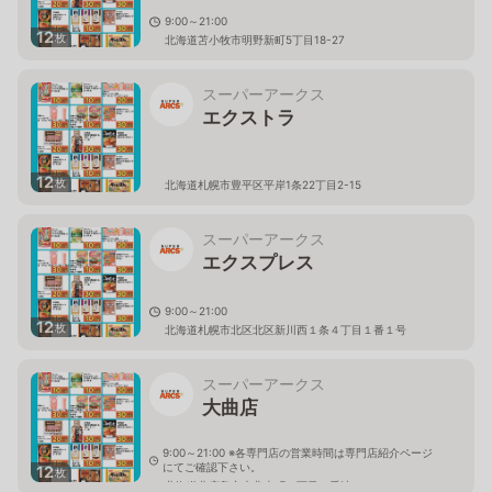
9:00～21:00
12
枚
北海道苫小牧市明野新町5丁目18-27
スーパーアークス
エクストラ
12
枚
北海道札幌市豊平区平岸1条22丁目2-15
スーパーアークス
エクスプレス
9:00～21:00
12
枚
北海道札幌市北区北区新川西１条４丁目１番１号
スーパーアークス
大曲店
9:00～21:00 ※各専門店の営業時間は専門店紹介ページ
にてご確認下さい。
12
枚
北海道北広島市大曲幸町６丁目１番地