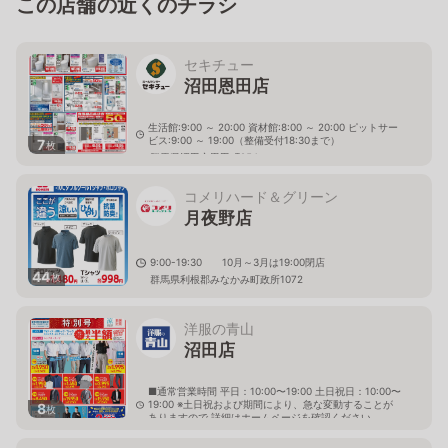
この店舗の近くのチラシ
セキチュー
沼田恩田店
生活館:9:00 ～ 20:00 資材館:8:00 ～ 20:00 ピットサー
ビス:9:00 ～ 19:00（整備受付18:30まで）
7
枚
群馬県沼田市恩田町254
コメリハード＆グリーン
月夜野店
9:00-19:30 10月～3月は19:00閉店
44
枚
群馬県利根郡みなかみ町政所1072
洋服の青山
沼田店
■通常営業時間 平日：10:00〜19:00 土日祝日：10:00〜
19:00 ※土日祝および期間により、急な変動することが
8
枚
ありますので 詳細はホームページを確認ください
群馬県沼田市薄根町4475番地1