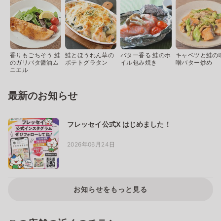
香りもごちそう 鮭
鮭とほうれん草の
バター香る 鮭のホ
キャベツと鮭の
のガリバタ醤油ム
ポテトグラタン
イル包み焼き
噌バター炒め
ニエル
最新のお知らせ
フレッセイ公式X はじめました！
2026年06月24日
お知らせをもっと見る