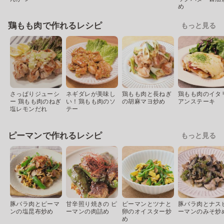
め
鶏もも肉で作れるレシピ
もっと見る
さっぱりジューシ
ネギダレが美味し
鶏もも肉と長ねぎ
鶏もも肉のイタ
ー 鶏もも肉のねぎ
い！鶏もも肉のソ
の胡麻マヨ炒め
アンステーキ
塩レモンだれ
テー
ピーマンで作れるレシピ
もっと見る
豚バラ肉とピーマ
甘辛照り焼きの ピ
ピーマンとツナと
豚バラ肉とナス
ンの塩昆布炒め
ーマンの肉詰め
卵のオイスター炒
ーマンのみそ炒
め