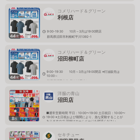
コメリハード＆グリーン
利根店
9:00-19:30 10月～3月は19:00閉店
44
枚
群馬県沼田市利根町平川1392-1
コメリハード＆グリーン
沼田柳町店
9:00-19:30 10月～3月は19:00閉店 ※灯油販売は
10:00～
44
枚
群馬県沼田市柳町2295番地1
洋服の青山
沼田店
■通常営業時間 平日：10:00〜19:00 土日祝日：10:00〜
19:00 ※土日祝および期間により、急な変動することが
8
枚
ありますので 詳細はホームページを確認ください
群馬県沼田市薄根町4475番地1
セキチュー