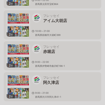
9:00～22:00
2
枚
群馬県太田市宝町864
フレッセイ
アイム大胡店
10:00～21:00
2
枚
群馬県前橋市大胡町399
フレッセイ
赤堀店
9:00～22:00
2
枚
群馬県伊勢崎市曲沢町196-1
フレッセイ
阿久津店
9:00～21:00
2
枚
群馬県渋川市阿久津41-1