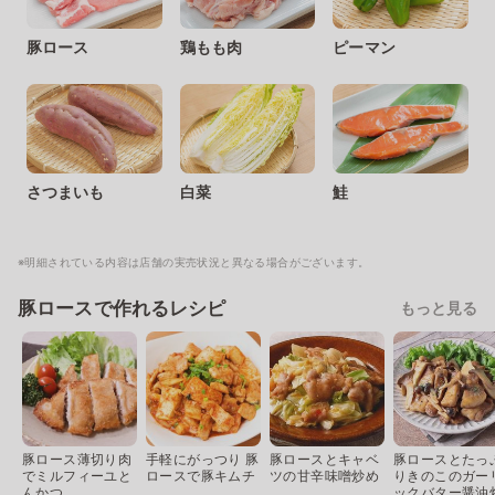
豚ロース
鶏もも肉
ピーマン
さつまいも
白菜
鮭
※明細されている内容は店舗の実売状況と異なる場合がございます。
豚ロースで作れるレシピ
もっと見る
豚ロース薄切り肉
手軽にがっつり 豚
豚ロースとキャベ
豚ロースとたっ
でミルフィーユと
ロースで豚キムチ
ツの甘辛味噌炒め
りきのこのガー
んかつ
ックバター醤油