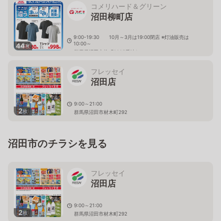
コメリハード＆グリーン
沼田柳町店
9:00-19:30 10月～3月は19:00閉店 ※灯油販売は
10:00～
44
枚
群馬県沼田市柳町2295番地1
フレッセイ
沼田店
9:00～21:00
2
枚
群馬県沼田市材木町292
沼田市のチラシを見る
フレッセイ
沼田店
9:00～21:00
2
枚
群馬県沼田市材木町292