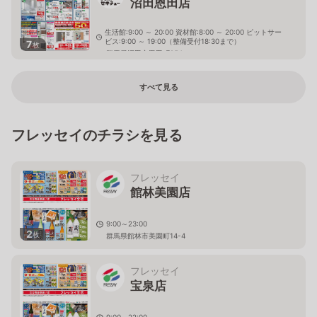
沼田恩田店
生活館:9:00 ～ 20:00 資材館:8:00 ～ 20:00 ピットサー
ビス:9:00 ～ 19:00（整備受付18:30まで）
7
枚
群馬県沼田市恩田町254
すべて見る
フレッセイのチラシを見る
フレッセイ
館林美園店
9:00～23:00
2
枚
群馬県館林市美園町14-4
フレッセイ
宝泉店