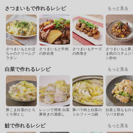
さつまいもで作れるレシピ
もっと見る
さつまいもとかぼ
さつまいもと牛肉
さつまいもチーズ
さつまいもと豚
ちゃのクリームグ
の炒め煮
の肉巻き
ま肉のコチュジ
ラタン
ン炒め
白菜で作れるレシピ
もっと見る
豚こま白菜のとろ
レンジで簡単 白菜
豚バラ肉と白菜の
白菜と鶏ももの
とろ卵とじ
豚巻きの酒蒸し
ミルフィーユ鍋
リバタ炒め
鮭で作れるレシピ
もっと見る