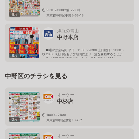
9:30-24:00(2階-22:00)
6
枚
東京都中野区中野5-33-13
洋服の青山
中野本店
■通常営業時間 平日：11:00〜20:00 土日祝日：11:00〜
20:00 ※土日祝および期間により、急な変動することが
8
枚
ありますので 詳細はホームページを確認ください
東京都中野区新井一丁目11番2号 ＯＮＥＳＴ 中野ビ
ル１階
中野区のチラシを見る
オーケー
中杉店
10:00～21:30
2
枚
東京都中野区鷺宮3-47-7
オーケー