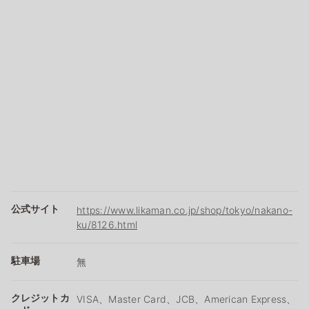
公式サイト
https://www.likaman.co.jp/shop/tokyo/nakano-
ku/8126.html
駐車場
無
クレジットカ
VISA、Master Card、JCB、American Express、