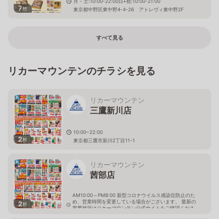
月 - 土:10:00-22:00日•祝:10:00-21:00
7
枚
東京都中野区東中野4-4-26 アトレヴィ東中野2F
すべて見る
リカーマウンテンのチラシを見る
リカーマウンテン
三鷹新川店
10:00~22:00
2
枚
東京都三鷹市新川2丁目11-1
リカーマウンテン
茜部店
AM10:00～PM8:00 新型コロナウイルス感染症防止のた
め、営業時間を変更している場合がございます。 最新の
2
枚
営業状況はリカーマウンテン公式サイトをご確認くださ
い。