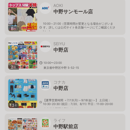
AOKI
中野サンモール店
10:00～21:00（営業時間が変更となる場合がございま
す。詳しくは公式サイト各店舗ページにてご確認くださ
8
枚
い。）
東京都中野区中野5-56-7
SEIYU
中野店
10:00〜23:00
2
枚
東京都中野区中野 5-52-15
コナカ
中野店
【夏季営業時間 ＜7/13(月)～9/18(金)＞】 土日祝：
10:30-20:30 (祝日：7/20、8/11) 平日：11:00-20:00
13
枚
東京都中野区中野5-68-2
ライフ
中野駅前店