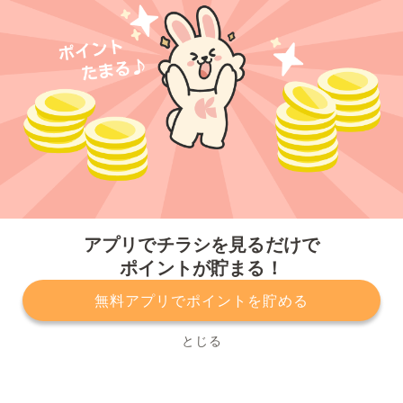
今すぐアプリをダウンロードする
アプリでチラシを見るだけで
ポイントが貯まる！
無料アプリでポイントを貯める
プライバシーポリシー
利用規約
運営会社
サービスに関してのお問い合わせ
チラシ掲載をお考えの方
とじる
Copyright© Kurashiru, Inc. All Rights Reserved.