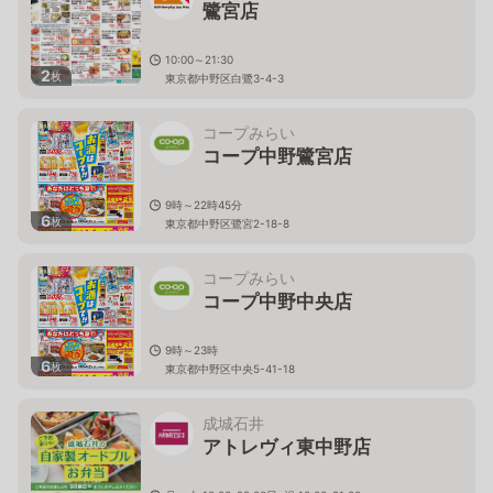
鷺宮店
10:00～21:30
2
枚
東京都中野区白鷺3-4-3
コープみらい
コープ中野鷺宮店
9時～22時45分
6
枚
東京都中野区鷺宮2-18-8
コープみらい
コープ中野中央店
9時～23時
6
枚
東京都中野区中央5-41-18
成城石井
アトレヴィ東中野店