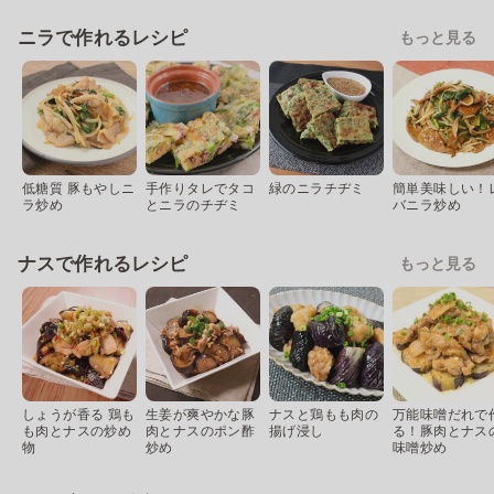
ニラで作れるレシピ
もっと見る
低糖質 豚もやしニ
手作りタレでタコ
緑のニラチヂミ
簡単美味しい！
ラ炒め
とニラのチヂミ
バニラ炒め
ナスで作れるレシピ
もっと見る
しょうが香る 鶏も
生姜が爽やかな豚
ナスと鶏もも肉の
万能味噌だれで
も肉とナスの炒め
肉とナスのポン酢
揚げ浸し
る！豚肉とナス
物
炒め
味噌炒め