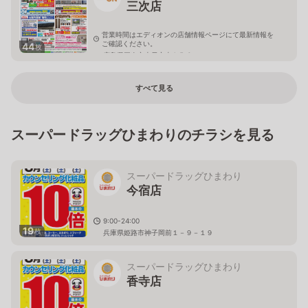
三次店
営業時間はエディオンの店舗情報ページにて最新情報を
ご確認ください。
44
枚
広島県三次市十日市東4-5-6
すべて見る
スーパードラッグひまわりのチラシを見る
スーパードラッグひまわり
今宿店
9:00-24:00
19
枚
兵庫県姫路市神子岡前１－９－１９
スーパードラッグひまわり
香寺店