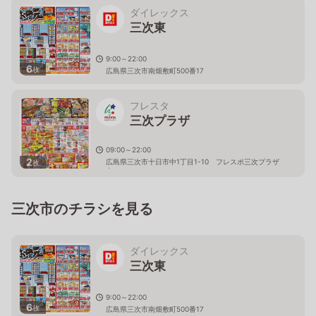
ダイレックス
三次東
9:00～22:00
6
枚
広島県三次市南畑敷町500番17
フレスタ
三次プラザ
09:00～22:00
2
広島県三次市十日市中1丁目1-10 フレスポ三次プラザ
枚
内
三次市のチラシを見る
ダイレックス
三次東
9:00～22:00
6
枚
広島県三次市南畑敷町500番17