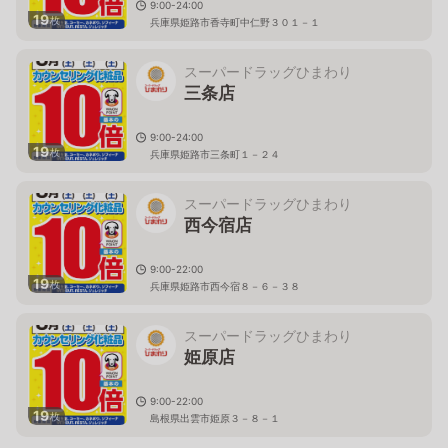
9:00-24:00
19
枚
兵庫県姫路市香寺町中仁野３０１－１
スーパードラッグひまわり
三条店
9:00-24:00
19
枚
兵庫県姫路市三条町１－２４
スーパードラッグひまわり
西今宿店
9:00-22:00
19
枚
兵庫県姫路市西今宿８－６－３８
スーパードラッグひまわり
姫原店
9:00-22:00
19
枚
島根県出雲市姫原３－８－１