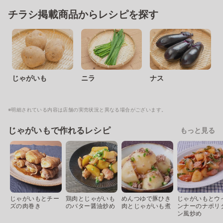
チラシ掲載商品からレシピを探す
じゃがいも
ニラ
ナス
※明細されている内容は店舗の実売状況と異なる場合がございます。
じゃがいもで作れるレシピ
もっと見る
じゃがいもとチー
鶏肉とじゃがいも
めんつゆで豚ひき
じゃがいもとウ
ズの肉巻き
のバター醤油炒め
肉とじゃがいも煮
ンナーのナポリ
ン風炒め