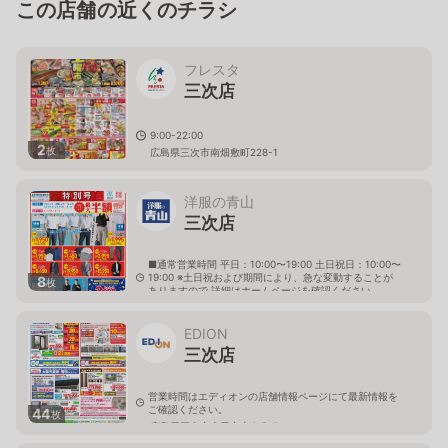
この店舗の近くのチラシ
フレスタ
三次店
9:00-22:00
2
枚
広島県三次市南畑敷町228-1
洋服の青山
三次店
■通常営業時間 平日：10:00〜19:00 土日祝日：10:00〜
19:00 ※土日祝および期間により、急な変動することが
8
枚
ありますので 詳細はホームページを確認ください
広島県三次市十日市東六丁目3番8号
EDION
三次店
営業時間はエディオンの店舗情報ページにて最新情報を
ご確認ください。
44
枚
広島県三次市十日市東4-5-6