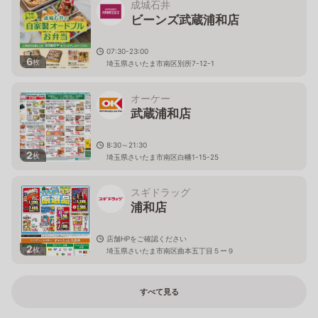
成城石井
ビーンズ武蔵浦和店
07:30-23:00
6
枚
埼玉県さいたま市南区別所7-12-1
オーケー
武蔵浦和店
8:30～21:30
2
枚
埼玉県さいたま市南区白幡1-15-25
スギドラッグ
浦和店
店舗HPをご確認ください
2
枚
埼玉県さいたま市南区曲本五丁目５ー９
すべて見る