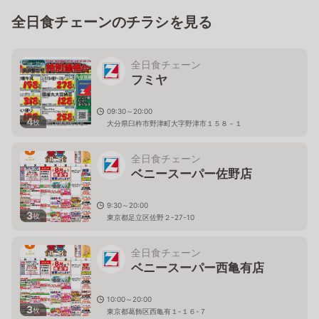
全日食チェーンのチラシを見る
全日食チェーン
フミヤ
09:30～20:00
4
枚
大分県臼杵市野津町大字野津市１５８－１
全日食チェーン
ベニースーパー佐野店
9:30～20:00
3
枚
東京都足立区佐野２-27-10
全日食チェーン
ベニースーパー西亀有店
10:00～20:00
3
枚
東京都葛飾区西亀有１-１６-７