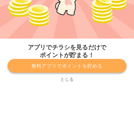
今すぐアプリをダウンロードする
アプリでチラシを見るだけで
ポイントが貯まる！
無料アプリでポイントを貯める
プライバシーポリシー
利用規約
運営会社
サービスに関してのお問い合わせ
チラシ掲載をお考えの方
とじる
Copyright© Kurashiru, Inc. All Rights Reserved.