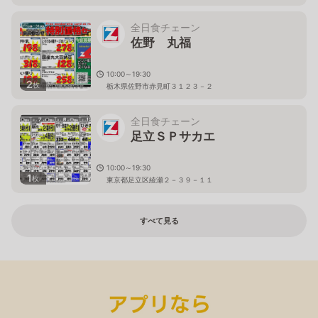
全日食チェーン
佐野 丸福
10:00～19:30
2
枚
栃木県佐野市赤見町３１２３－２
全日食チェーン
足立ＳＰサカエ
10:00～19:30
1
枚
東京都足立区綾瀬２－３９－１１
すべて見る