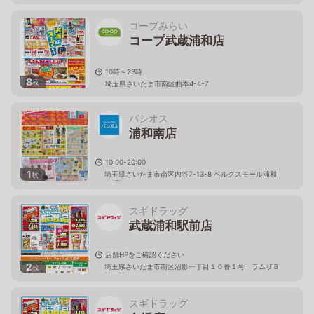
コープみらい
コープ武蔵浦和店
10時～23時
8
枚
埼玉県さいたま市南区曲本4-4-7
パシオス
浦和南店
10:00-20:00
1
埼玉県さいたま市南区内谷7-13-8 ベルクスモール浦和
枚
南2階
スギドラッグ
武蔵浦和駅前店
店舗HPをご確認ください
2
埼玉県さいたま市南区沼影一丁目１０番１号 ラムザＢ
枚
棟１階
スギドラッグ