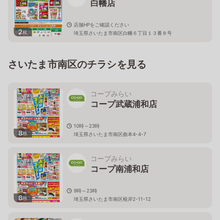
白幡店
店舗HPをご確認ください
2
枚
埼玉県さいたま市南区白幡６丁目１３番８号
さいたま市南区のチラシを見る
コープみらい
コープ武蔵浦和店
10時～23時
8
枚
埼玉県さいたま市南区曲本4-4-7
コープみらい
コープ南浦和店
9時～23時
6
枚
埼玉県さいたま市南区根岸2-11-12