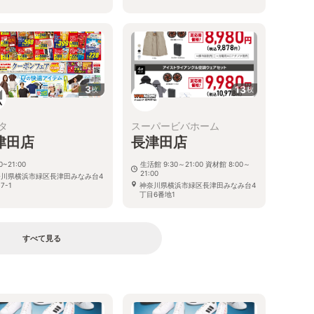
3
13
枚
枚
タ
スーパービバホーム
津田店
長津田店
0~21:00
生活館 9:30～21:00 資材館 8:00～
21:00
奈川県横浜市緑区長津田みなみ台4
7-1
神奈川県横浜市緑区長津田みなみ台4
丁目6番地1
すべて見る