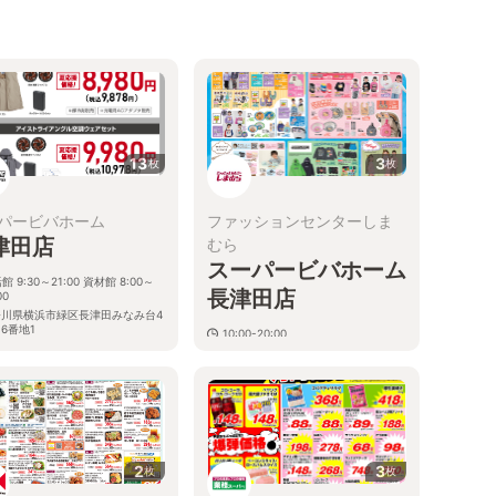
13
3
枚
枚
パービバホーム
ファッションセンターしま
津田店
むら
スーパービバホーム
館 9:30～21:00 資材館 8:00～
長津田店
00
奈川県横浜市緑区長津田みなみ台4
6番地1
10:00-20:00
神奈川県横浜市緑区長津田みなみ台
４−６−１
2
3
枚
枚