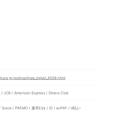
mura.gr.jp/shop/map_detail_4508.html
 / JCB / American Express / Diners Club
/ Suica / PASMO / 楽天Edy / iD / auPAY / d払い