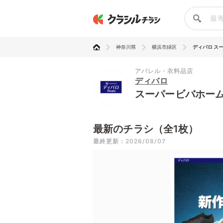
神奈川県
横浜市緑区
ディバロ スー
アパレル・衣料品店
ディバロ
スーパービバホー
最新のチラシ（全1枚）
最終更新：2026/08/07