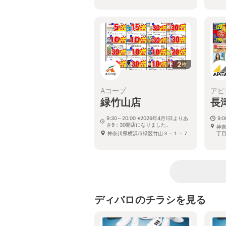
2
枚
Aコープ
アピ
緑竹山店
長
9:30～20:00 ※2026年4月1日よりあ
9:0
さ9：30開店になりました。
神
神奈川県横浜市緑区竹山３－１－７
丁目
ディバロのチラシを見る