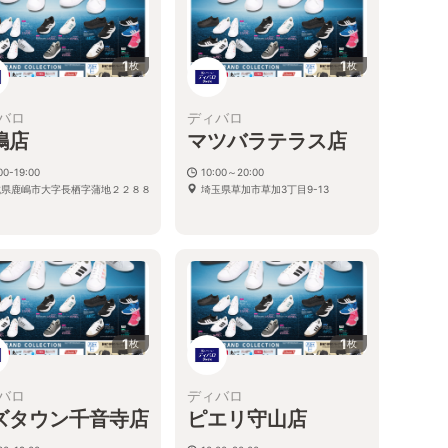
1
1
枚
枚
バロ
ディバロ
嶋店
マツバラテラス店
00-19:00
10:00～20:00
城県鹿嶋市大字長栖字蒲地２２８８－
埼玉県草加市草加3丁目9-13
２
４
1
1
枚
枚
バロ
ディバロ
ズタウン千音寺店
ピエリ守山店