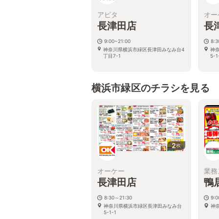
アピタ
オー
長津田店
長
9:00~21:00
8:
神奈川県横浜市緑区長津田みなみ台4
神
丁目7-1
5-1
横浜市緑区のチラシを見る
2
枚
オーケー
業務
長津田店
鴨
8:30～21:30
9:
神奈川県横浜市緑区長津田みなみ台
神奈
5-1-1