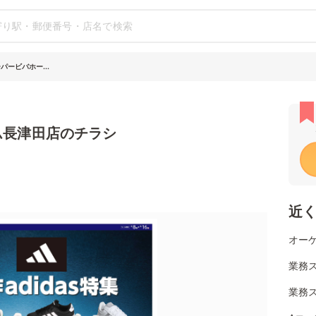
パービバホー...
ム長津田店のチラシ
近
オーケ
業務ス
業務