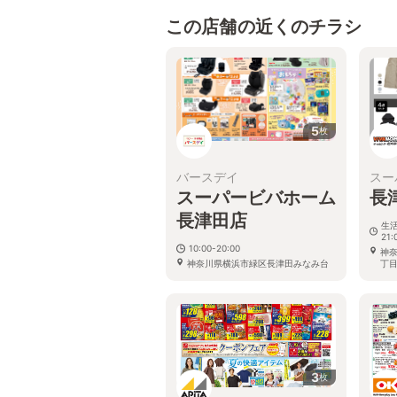
この店舗の近くのチラシ
5
枚
バースデイ
スー
スーパービバホーム
長
長津田店
生活
21:
10:00-20:00
神
神奈川県横浜市緑区長津田みなみ台
丁目
４－６－１
3
枚