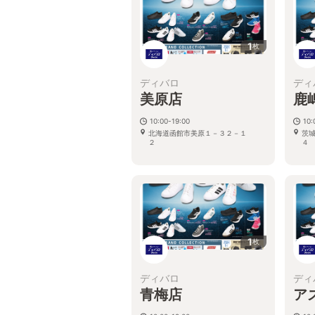
1
枚
ディバロ
ディ
美原店
鹿
10:00-19:00
10:
北海道函館市美原１－３２－１
茨
1
枚
ディバロ
ディ
青梅店
ア