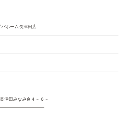
ビバホーム長津田店
長津田みなみ台４－６－
１