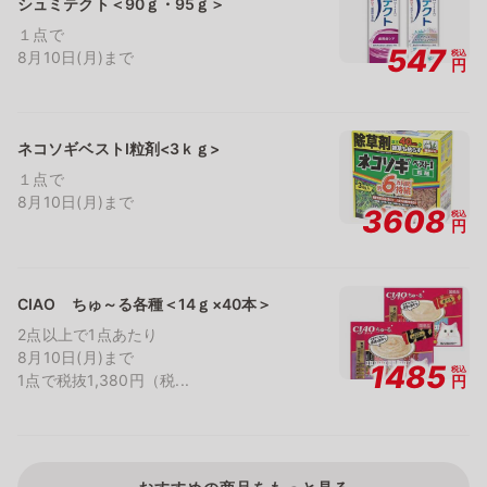
シュミテクト＜90ｇ・95ｇ＞
１点で
547
税込
8月10日(月)まで
円
ネコソギベストⅠ粒剤<3ｋｇ>
１点で
8月10日(月)まで
3608
税込
円
CIAO ちゅ～る各種＜14ｇ×40本＞
2点以上で1点あたり
8月10日(月)まで
1485
税込
1点で税抜1,380円（税...
円