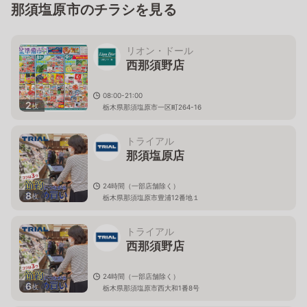
那須塩原市のチラシを見る
リオン・ドール
西那須野店
08:00-21:00
2
枚
栃木県那須塩原市一区町264-16
トライアル
那須塩原店
24時間（一部店舗除く）
8
枚
栃木県那須塩原市豊浦12番地１
トライアル
西那須野店
24時間（一部店舗除く）
6
枚
栃木県那須塩原市西大和1番8号