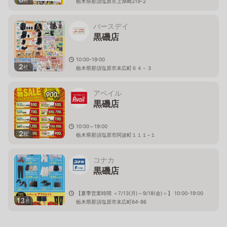
栃木県那須塩原市上厚崎219-2
バースデイ
黒磯店
10:00-19:00
2
枚
栃木県那須塩原市末広町６４－３
アベイル
黒磯店
10:00～19:00
2
枚
栃木県那須塩原市阿波町１１１−１
コナカ
黒磯店
【夏季営業時間 ＜7/13(月)～9/18(金)＞】 10:00-19:00
13
枚
栃木県那須塩原市末広町64-86