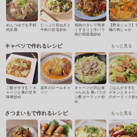
めんつゆでお手軽
たっぷり長ねぎと
焼肉のタレで簡単
【野永シェフ】
肉豆腐
牛肉の旨塩炒め
くずきりと牛バラ
極の肉じゃが
肉の韓国風炒め
キャベツで作れるレシピ
もっと見る
ご飯がすすむ！キ
基本のロールキャ
キャベツが沢山食
ごはんがすすむ
ャベツと豚の甘辛
ベツ
べられる 豚バラポ
チキンとキャベ
味噌炒め
ン酢ガーリック炒
のガーリック炒
め
さつまいもで作れるレシピ
もっと見る