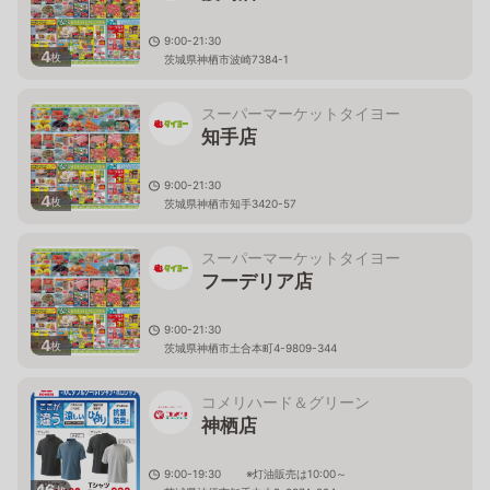
9:00-21:30
4
枚
茨城県神栖市波崎7384-1
スーパーマーケットタイヨー
知手店
9:00-21:30
4
枚
茨城県神栖市知手3420-57
スーパーマーケットタイヨー
フーデリア店
9:00-21:30
4
枚
茨城県神栖市土合本町4-9809-344
コメリハード＆グリーン
神栖店
9:00-19:30 ※灯油販売は10:00～
46