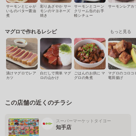
サーモンとじゃが
彩りあざやか サー
サーモンとコーン
サーモンレアカ
いものバター醤油
モンのマヨネーズ
クリーム缶のお手
煮
焼き
軽シチュー
マグロで作れるレシピ
もっと見る
漬けマグロでレア
白だしで簡単 マグ
ごはんのお供に マ
マグロのコロコ
カツ
ロの山かけ
グロの角煮
竜田揚げ
この店舗の近くのチラシ
スーパーマーケットタイヨー
知手店