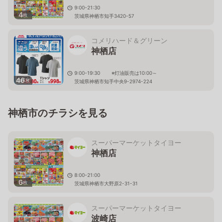
9:00-21:30
4
枚
茨城県神栖市知手3420-57
コメリハード＆グリーン
神栖店
9:00-19:30 ※灯油販売は10:00～
46
枚
茨城県神栖市知手中央9-2974-224
神栖市のチラシを見る
スーパーマーケットタイヨー
神栖店
8:00-21:00
6
枚
茨城県神栖市大野原2-31-31
スーパーマーケットタイヨー
波崎店