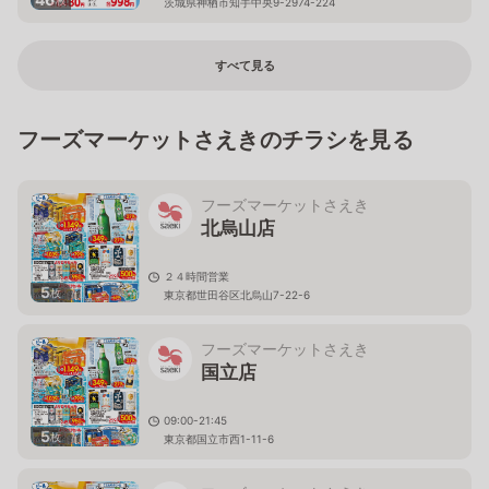
枚
茨城県神栖市知手中央9-2974-224
すべて見る
フーズマーケットさえきのチラシを見る
フーズマーケットさえき
北烏山店
２４時間営業
5
枚
東京都世田谷区北烏山7-22-6
フーズマーケットさえき
国立店
09:00-21:45
5
枚
東京都国立市西1-11-6