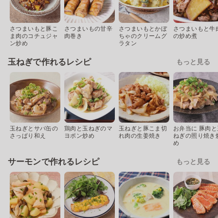
さつまいもと豚こ
さつまいもの甘辛
さつまいもとかぼ
さつまいもと牛
ま肉のコチュジャ
肉巻き
ちゃのクリームグ
の炒め煮
ン炒め
ラタン
玉ねぎで作れるレシピ
もっと見る
玉ねぎとサバ缶の
鶏肉と玉ねぎのマ
玉ねぎと豚こま切
お弁当に 豚肉と
さっぱり和え
ヨポン炒め
れ肉の生姜焼き
ねぎの照り焼き
め
サーモンで作れるレシピ
もっと見る