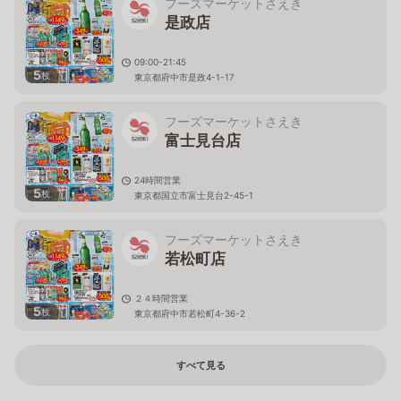
フーズマーケットさえき
是政店
09:00-21:45
5
枚
東京都府中市是政4-1-17
フーズマーケットさえき
富士見台店
24時間営業
5
枚
東京都国立市富士見台2-45-1
フーズマーケットさえき
若松町店
２４時間営業
5
枚
東京都府中市若松町4-36-2
すべて見る