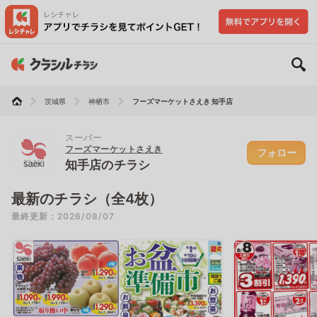
茨城県
神栖市
フーズマーケットさえき 知手店
スーパー
フーズマーケットさえき
フォロー
知手店のチラシ
最新のチラシ（全4枚）
最終更新：2026/08/07