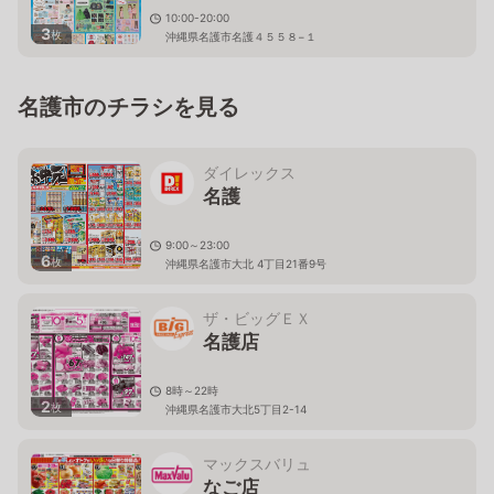
10:00-20:00
3
枚
沖縄県名護市名護４５５８−１
名護市のチラシを見る
ダイレックス
名護
9:00～23:00
6
枚
沖縄県名護市大北 4丁目21番9号
ザ・ビッグＥＸ
名護店
8時～22時
2
枚
沖縄県名護市大北5丁目2-14
マックスバリュ
なご店