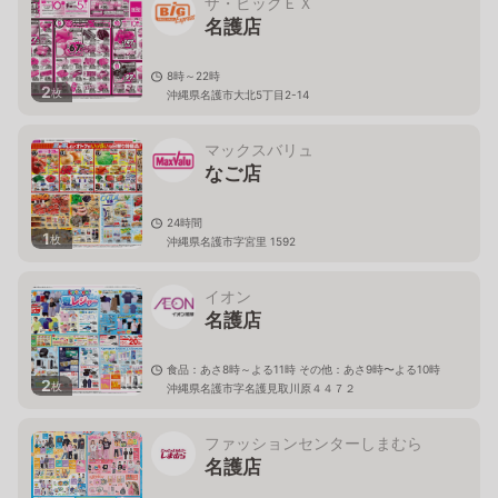
ザ・ビッグＥＸ
名護店
8時～22時
2
枚
沖縄県名護市大北5丁目2-14
マックスバリュ
なご店
24時間
1
枚
沖縄県名護市字宮里 1592
イオン
名護店
食品：あさ8時～よる11時 その他：あさ9時〜よる10時
2
枚
沖縄県名護市字名護見取川原４４７２
ファッションセンターしまむら
名護店