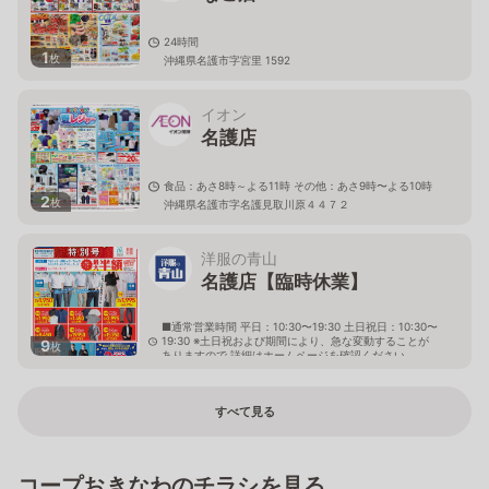
24時間
1
枚
沖縄県名護市字宮里 1592
イオン
名護店
食品：あさ8時～よる11時 その他：あさ9時〜よる10時
2
枚
沖縄県名護市字名護見取川原４４７２
洋服の青山
名護店【臨時休業】
■通常営業時間 平日：10:30〜19:30 土日祝日：10:30〜
19:30 ※土日祝および期間により、急な変動することが
9
枚
ありますので 詳細はホームページを確認ください
沖縄県名護市宮里七丁目1番5号
すべて見る
コープおきなわのチラシを見る