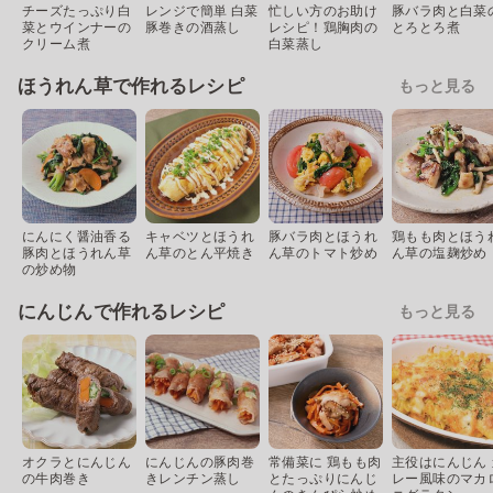
チーズたっぷり白
レンジで簡単 白菜
忙しい方のお助け
豚バラ肉と白菜
菜とウインナーの
豚巻きの酒蒸し
レシピ！鶏胸肉の
とろとろ煮
クリーム煮
白菜蒸し
ほうれん草で作れるレシピ
もっと見る
にんにく醤油香る
キャベツとほうれ
豚バラ肉とほうれ
鶏もも肉とほう
豚肉とほうれん草
ん草のとん平焼き
ん草のトマト炒め
ん草の塩麹炒め
の炒め物
にんじんで作れるレシピ
もっと見る
オクラとにんじん
にんじんの豚肉巻
常備菜に 鶏もも肉
主役はにんじん 
の牛肉巻き
きレンチン蒸し
とたっぷりにんじ
レー風味のマカ