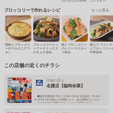
んのきんぴら炒め
ニグラタン
ブロッコリーで作れるレシピ
もっと見る
鶏肉とブロッコリ
ブロッコリーとシ
鮭とブロッコリー
卵入り ウインナ
ーのマカロニグラ
ーフードミックス
のハニーマスター
とブロッコリー
タン
のキムチ炒め
ド炒め
中華炒め
この店舗の近くのチラシ
洋服の青山
名護店【臨時休業】
■通常営業時間 平日：10:30〜19:30 土日祝日：10:30〜
19:30 ※土日祝および期間により、急な変動することが
9
枚
ありますので 詳細はホームページを確認ください
沖縄県名護市宮里七丁目1番5号