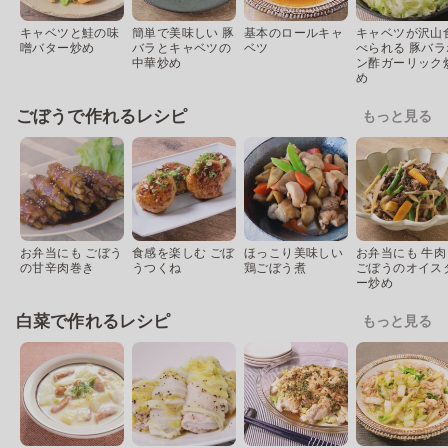
キャベツと鮭の味
簡単で美味しい 豚
基本のロールキャ
キャベツが沢山
噌バター炒め
バラとキャベツの
ベツ
べられる 豚バラ
中華炒め
ン酢ガーリック
め
ごぼうで作れるレシピ
もっと見る
お弁当にも ごぼう
食感を楽しむ ごぼ
ほっこり美味しい
お弁当にも 牛肉
の甘辛肉巻き
うつくね
鶏ごぼう煮
ごぼうのオイス
ー炒め
白菜で作れるレシピ
もっと見る