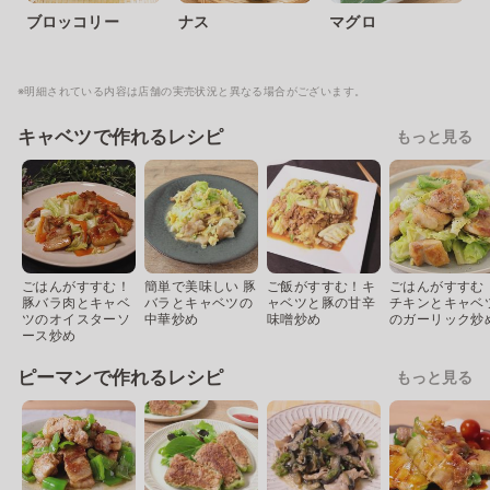
ブロッコリー
ナス
マグロ
※明細されている内容は店舗の実売状況と異なる場合がございます。
キャベツで作れるレシピ
もっと見る
ごはんがすすむ！
簡単で美味しい 豚
ご飯がすすむ！キ
ごはんがすすむ
豚バラ肉とキャベ
バラとキャベツの
ャベツと豚の甘辛
チキンとキャベ
ツのオイスターソ
中華炒め
味噌炒め
のガーリック炒
ース炒め
ピーマンで作れるレシピ
もっと見る