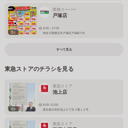
業務スーパー
戸塚店
9:00～21:00
3
枚
神奈川県横浜市戸塚区戸塚町116
すべて見る
東急ストアのチラシを見る
東急ストア
池上店
9:00-22:00
9
枚
東京都大田区池上６丁目３番１０号
東急ストア