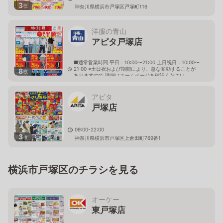
3
枚
神奈川県横浜市戸塚区戸塚町116
洋服の青山
アピタ戸塚店
■通常営業時間 平日：10:00〜21:00 土日祝日：10:00〜
21:00 ※土日祝および期間により、急な変動することが
8
枚
ありますので 詳細はホームページを確認ください
神奈川県横浜市戸塚区上倉田町769番1 アピタ戸塚２
階
アピタ
戸塚店
09:00-22:00
3
枚
神奈川県横浜市戸塚区上倉田町769番1
横浜市戸塚区のチラシを見る
オーケー
東戸塚店