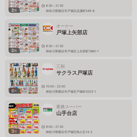
8:30～21:30
2
枚
神奈川県横浜市戸塚区品濃町549-8
オーケー
戸塚上矢部店
8:30～21:30
2
枚
神奈川県横浜市戸塚区上矢部町1880-1
三和
サクラス戸塚店
10:00～22:00
6
枚
神奈川県横浜市戸塚区戸塚町4253-1
業務スーパー
山手台店
9:00～21:30
3
枚
神奈川県横浜市戸塚区鳥が丘14-2