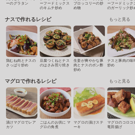
ーのグラタン
ーフードミックス
ブロッコリーの炒
ーフードミック
のキムチ炒め
め物
のガーリック炒
ナスで作れるレシピ
もっと見る
鶏むね肉とナスの
豆腐つくねとナス
生姜が爽やかな豚
ナスと豚肉の味
さっぱり炒め
のはさみ照り焼き
肉とナスのポン酢
炒め
炒め
マグロで作れるレシピ
もっと見る
漬けマグロでレア
ごはんのお供に マ
マグロの漬けステ
マグロのコロコ
カツ
グロの角煮
ーキ
竜田揚げ