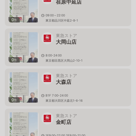
荏原中延店
09:00～22:00
9
枚
東京都品川区中延2-8-1
東急ストア
大岡山店
8:00-24:00
9
枚
東京都目黒区大岡山2-10-1
東急ストア
大森店
B1F 7:00-24:00
9
枚
東京都大田区大森北1-6-16
東急ストア
金町店
1F9:00-22:00,2F9:00-21:00