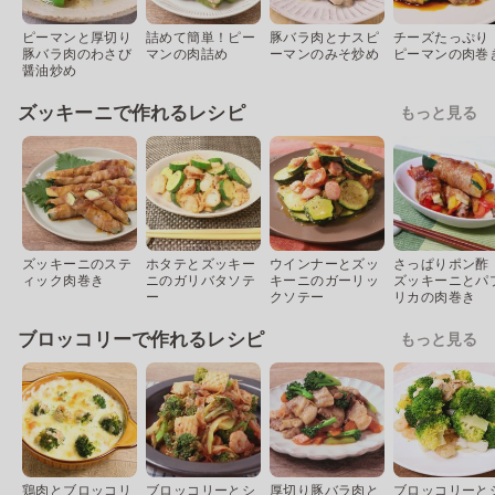
ピーマンと厚切り
詰めて簡単！ピー
豚バラ肉とナスピ
チーズたっぷり
豚バラ肉のわさび
マンの肉詰め
ーマンのみそ炒め
ピーマンの肉巻
醤油炒め
ズッキーニで作れるレシピ
もっと見る
ズッキーニのステ
ホタテとズッキー
ウインナーとズッ
さっぱりポン酢
ィック肉巻き
ニのガリバタソテ
キーニのガーリッ
ズッキーニとパ
ー
クソテー
リカの肉巻き
ブロッコリーで作れるレシピ
もっと見る
鶏肉とブロッコリ
ブロッコリーとシ
厚切り豚バラ肉と
ブロッコリーと