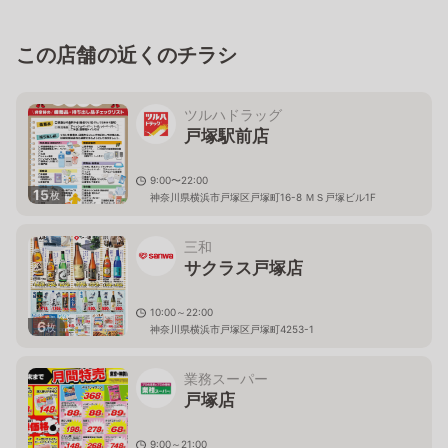
この店舗の近くのチラシ
ツルハドラッグ
戸塚駅前店
9:00〜22:00
15
枚
神奈川県横浜市戸塚区戸塚町16-8 ＭＳ戸塚ビル1F
三和
サクラス戸塚店
10:00～22:00
6
枚
神奈川県横浜市戸塚区戸塚町4253-1
業務スーパー
戸塚店
9:00～21:00