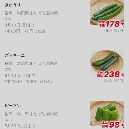
きゅうり
福島・秋田県または他国内産
3本
178
本体
8月10日(月)まで
円
価格
(税込 192円)
1本69円 75円（税込）
ズッキーニ
長野・群馬県または他国内産
2本
238
本体
8月10日(月)まで
円
価格
(税込 257円)
1本128円 138円（税込）
ピーマン
福島・岩手県または他国内産
４コ
98
本体
8月10日(月)まで
円
価格