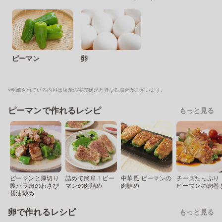
ピーマン
卵
※明細されている内容は店舗の実売状況と異なる場合がございます。
ピーマンで作れるレシピ
もっと見る
ピーマンと厚切り
詰めて簡単！ピー
中華風 ピーマンの
チーズたっぷり
豚バラ肉のわさび
マンの肉詰め
肉詰め
ピーマンの肉巻
醤油炒め
卵で作れるレシピ
もっと見る