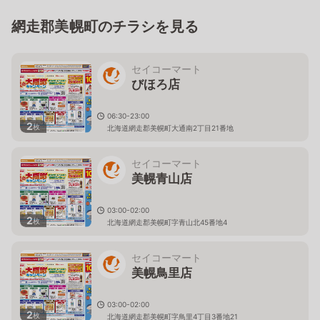
網走郡美幌町のチラシを見る
セイコーマート
びほろ店
06:30-23:00
2
枚
北海道網走郡美幌町大通南2丁目21番地
セイコーマート
美幌青山店
03:00-02:00
2
枚
北海道網走郡美幌町字青山北45番地4
セイコーマート
美幌鳥里店
03:00-02:00
2
枚
北海道網走郡美幌町字鳥里4丁目3番地21