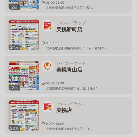
06:00-23:00
2
枚
北海道網走郡美幌町字稲美92番13
ツルハドラッグ
美幌新町店
9:00〜21:00
21
枚
北海道網走郡美幌町字新町１丁目７番地の２
セイコーマート
美幌青山店
03:00-02:00
2
枚
北海道網走郡美幌町字青山北45番地4
ツルハドラッグ
美幌店
9:00〜22:00
22
枚
北海道網走郡美幌町字稲美89-4