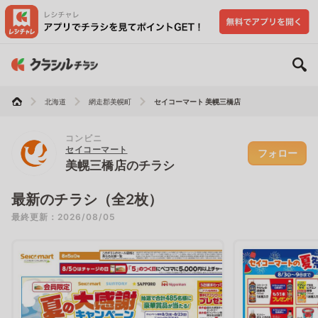
北海道
網走郡美幌町
セイコーマート 美幌三橋店
コンビニ
セイコーマート
フォロー
美幌三橋店のチラシ
最新のチラシ（全2枚）
最終更新：2026/08/05