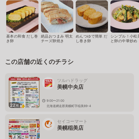
基本の和食 だし巻
絶品おつまみ 明太
めんつゆで簡単 だ
シンプル！小松
き卵
チーズ卵焼き
し巻き卵
と卵の中華炒め
この店舗の近くのチラシ
ツルハドラッグ
美幌中央店
9:00〜21:00
22
枚
北海道網走郡美幌町字稲美89-4
セイコーマート
美幌稲美店