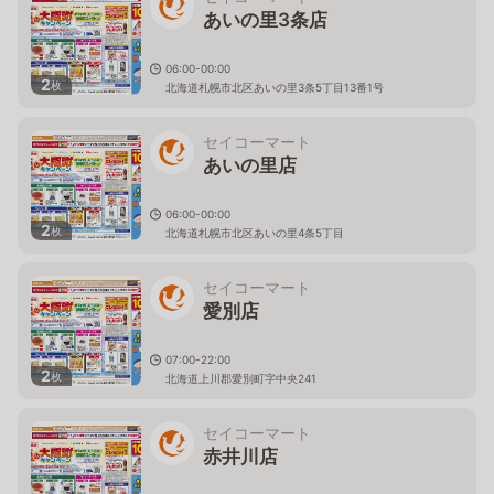
あいの里3条店
06:00-00:00
2
枚
北海道札幌市北区あいの里3条5丁目13番1号
セイコーマート
あいの里店
06:00-00:00
2
枚
北海道札幌市北区あいの里4条5丁目
セイコーマート
愛別店
07:00-22:00
2
枚
北海道上川郡愛別町字中央241
セイコーマート
赤井川店