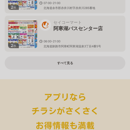
07:00-21:00
2
枚
北海道余市郡赤井川村字赤井川285番地
セイコーマート
阿寒湖バスセンター店
06:00-21:00
2
枚
北海道釧路市阿寒町阿寒湖温泉3丁目4番5号
すべて見る