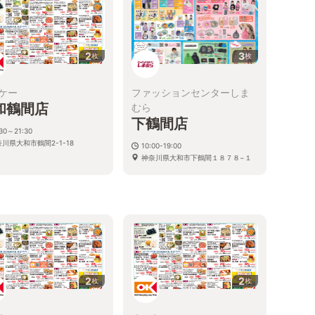
2
3
枚
枚
ケー
ファッションセンターしま
和鶴間店
むら
下鶴間店
:30～21:30
川県大和市鶴間2-1-18
10:00-19:00
神奈川県大和市下鶴間１８７８−１
2
2
枚
枚