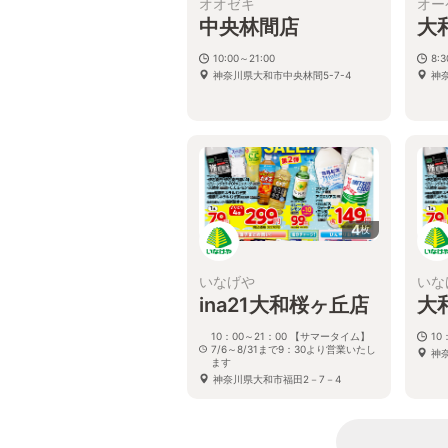
オオゼキ
オー
中央林間店
大
10:00～21:00
8:
神奈川県大和市中央林間5-7-4
神奈
4
枚
いなげや
いな
ina21大和桜ヶ丘店
大
10：00～21：00 【サマータイム】
10
7/6～8/31まで9：30より営業いたし
神
ます
神奈川県大和市福田2－7－4