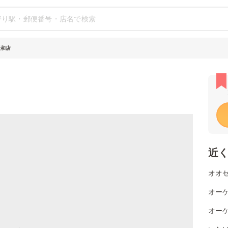
大和店
近
オオゼ
オー
オーケ