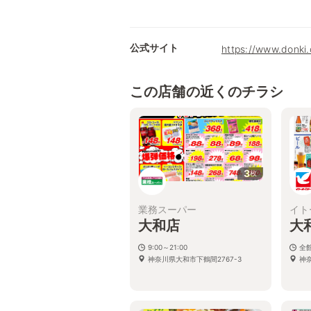
公式サイト
https://www.donki
この店舗の近くのチラシ
3
枚
業務スーパー
イト
大和店
大
9:00～21:00
全館
神奈川県大和市下鶴間2767-3
神