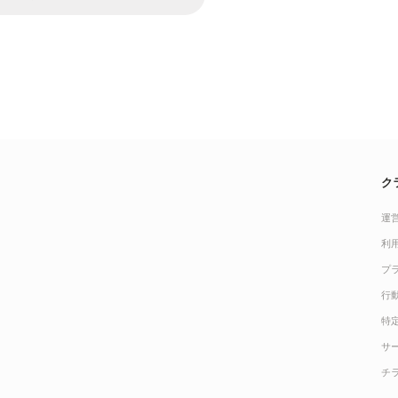
ク
運
利
プ
行
特
サ
チ