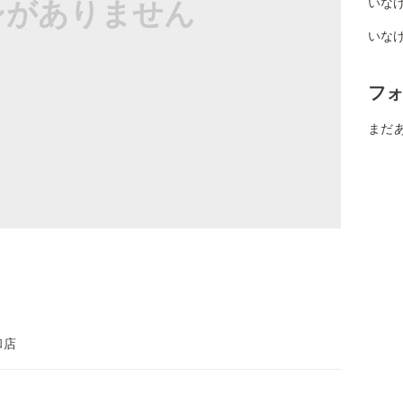
シがありません
いなげ
いな
フ
まだ
和店