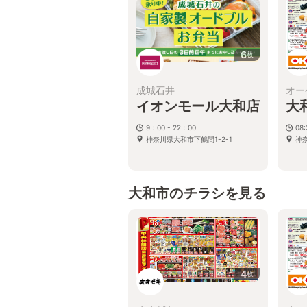
6
枚
成城石井
オー
イオンモール大和店
大
9：00 - 22：00
08
神奈川県大和市下鶴間1-2-1
神奈
大和市のチラシを見る
4
枚