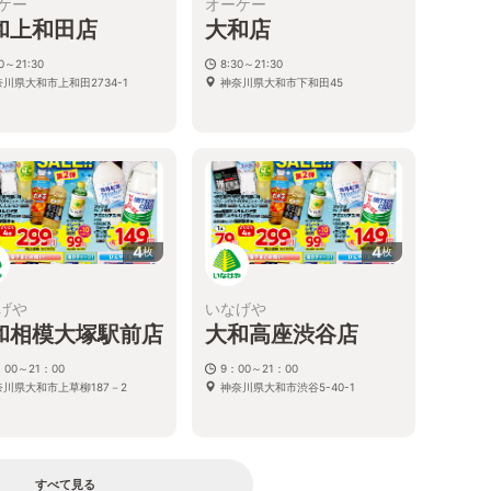
ケー
オーケー
和上和田店
大和店
30～21:30
8:30～21:30
川県大和市上和田2734-1
神奈川県大和市下和田45
4
4
枚
枚
げや
いなげや
和相模大塚駅前店
大和高座渋谷店
：00～21：00
9：00～21：00
奈川県大和市上草柳187－2
神奈川県大和市渋谷5-40-1
すべて見る