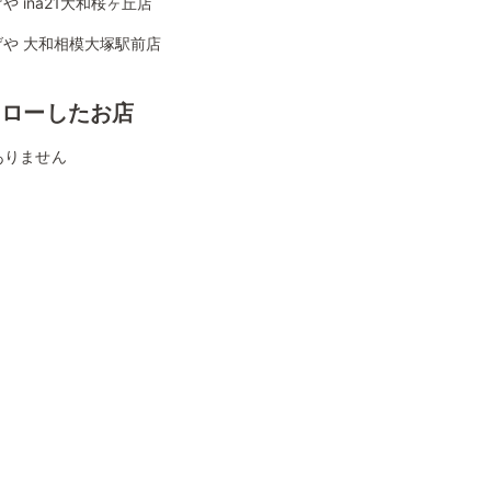
や ina21大和桜ヶ丘店
げや 大和相模大塚駅前店
ォローしたお店
ありません