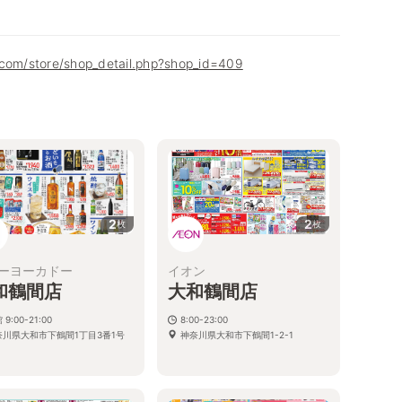
.com/store/shop_detail.php?shop_id=409
2
2
枚
枚
ーヨーカドー
イオン
和鶴間店
大和鶴間店
 9:00-21:00
8:00-23:00
奈川県大和市下鶴間1丁目3番1号
神奈川県大和市下鶴間1-2-1