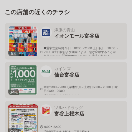
この店舗の近くのチラシ
洋服の青山
イオンモール富谷店
■通常営業時間 平日：10:00〜21:00 土日祝日：10:00〜
21:00 ※土日祝および期間により、急な変動することが
8
枚
ありますので 詳細はホームページを確認ください
宮城県富谷市大清水一丁目33番地1 イオンモール富谷
２階
カインズ
仙台富谷店
本館:9:30～20:00 資材館:月～土曜日:7:00～20:00 日曜
日:9:30～20:00
64
枚
宮城県富谷市上桜木 1-1-6
ツルハドラッグ
富谷上桜木店
9:00〜22:00
22
枚
宮城県富谷市上桜木二丁目3番地4