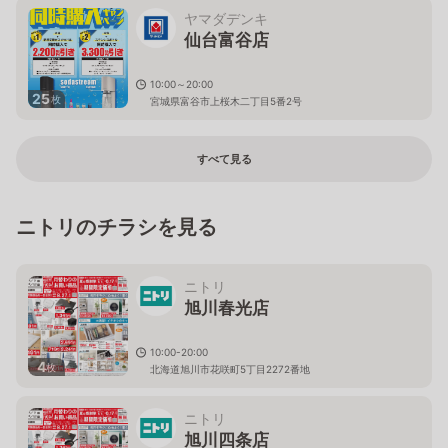
ヤマダデンキ
仙台富谷店
10:00～20:00
25
枚
宮城県富谷市上桜木二丁目5番2号
すべて見る
ニトリのチラシを見る
ニトリ
旭川春光店
10:00-20:00
4
枚
北海道旭川市花咲町5丁目2272番地
ニトリ
旭川四条店