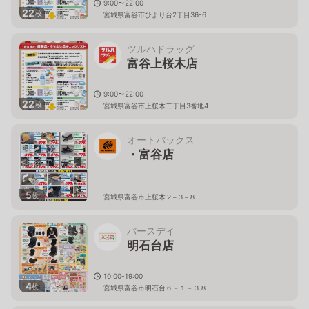
9:00〜22:00
22
枚
宮城県富谷市ひより台2丁目36-6
ツルハドラッグ
富谷上桜木店
9:00〜22:00
22
枚
宮城県富谷市上桜木二丁目3番地4
オートバックス
・富谷店
5
枚
宮城県富谷市上桜木２−３−８
バースデイ
明石台店
10:00-19:00
4
枚
宮城県富谷市明石台６－１－３８