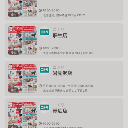
10:00-20:00
4
枚
北海道旭川市4条通25丁目297-2
ニトリ
麻生店
10:00-20:00
4
枚
北海道札幌市北区新琴似7条1丁目2-39
ニトリ
岩見沢店
平日10:00-19:00、土日祝10:00-20:00
4
枚
北海道岩見沢市９条西１７丁目2番
ニトリ
帯広店
10:00-20:00
4
枚