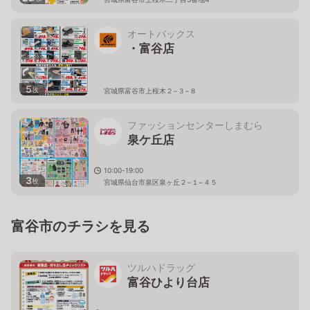
オートバックス
・富谷店
5
枚
宮城県富谷市上桜木２−３−８
ファッションセンターしまむら
泉ケ丘店
10:00-19:00
3
枚
宮城県仙台市泉区泉ヶ丘２−１−４５
富谷市のチラシを見る
ツルハドラッグ
富谷ひより台店