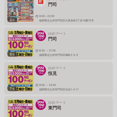
門司
9:00～22:00
2
枚
福岡県北九州市門司区大里本町3丁目10番75号
ゆめマート
門司
8:30 ～ 21:00
6
枚
福岡県北九州市門司区柳町2-5-5
ゆめマート
恒見
9:00 ～ 23:00
7
枚
福岡県北九州市門司区吉志1-3-11
ゆめマート
東門司