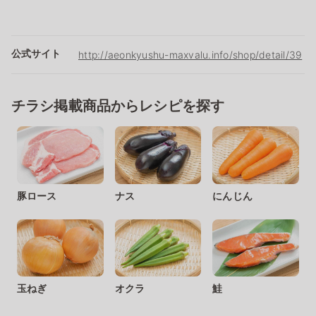
公式サイト
http://aeonkyushu-maxvalu.info/shop/detail/39
チラシ掲載商品からレシピを探す
豚ロース
ナス
にんじん
玉ねぎ
オクラ
鮭