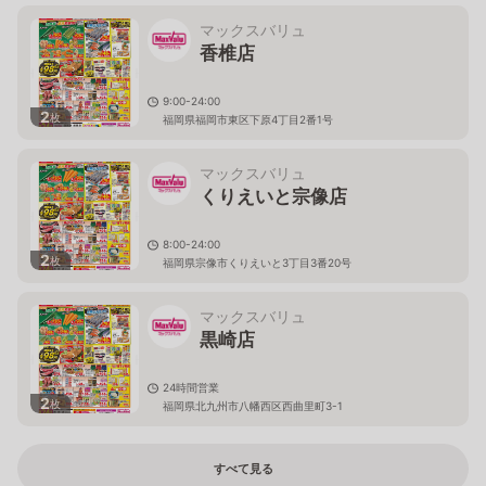
マックスバリュ
香椎店
9:00-24:00
2
枚
福岡県福岡市東区下原4丁目2番1号
マックスバリュ
くりえいと宗像店
8:00-24:00
2
枚
福岡県宗像市くりえいと3丁目3番20号
マックスバリュ
黒崎店
24時間営業
2
枚
福岡県北九州市八幡西区西曲里町3-1
すべて見る