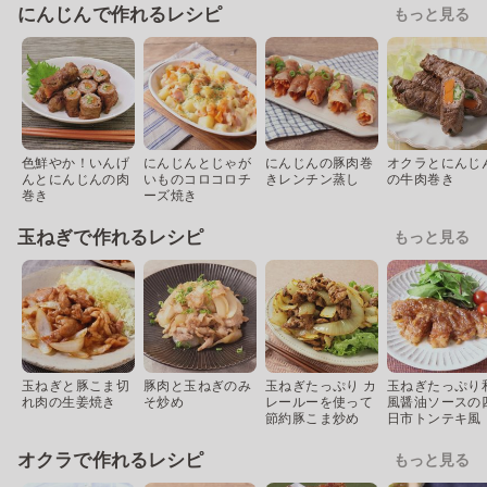
にんじんで作れるレシピ
もっと見る
色鮮やか！いんげ
にんじんとじゃが
にんじんの豚肉巻
オクラとにんじ
んとにんじんの肉
いものコロコロチ
きレンチン蒸し
の牛肉巻き
巻き
ーズ焼き
玉ねぎで作れるレシピ
もっと見る
玉ねぎと豚こま切
豚肉と玉ねぎのみ
玉ねぎたっぷり カ
玉ねぎたっぷり
れ肉の生姜焼き
そ炒め
レールーを使って
風醤油ソースの
節約豚こま炒め
日市トンテキ風
オクラで作れるレシピ
もっと見る