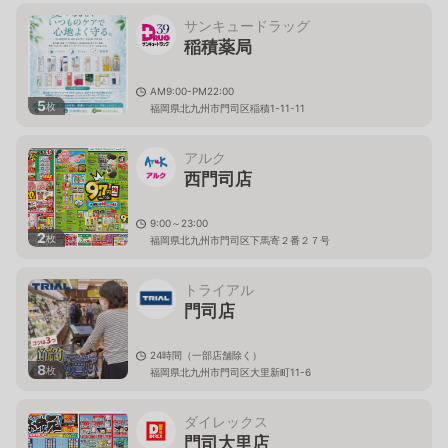
サンキュードラッグ
稲積薬局
AM9:00-PM22:00
5
枚
福岡県北九州市門司区稲積1-11-11
アルク
西門司店
9:00～23:00
2
枚
福岡県北九州市門司区下馬寄２番２７号
トライアル
門司店
24時間（一部店舗除く）
8
枚
福岡県北九州市門司区大里新町11-6
ダイレックス
門司大里店