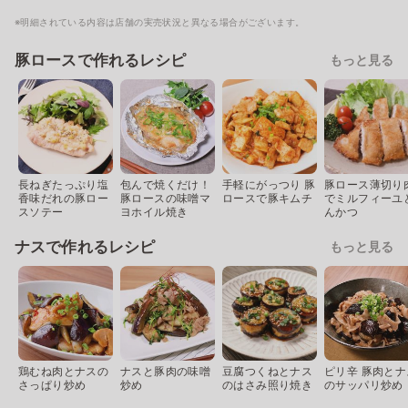
※明細されている内容は店舗の実売状況と異なる場合がございます。
豚ロースで作れるレシピ
もっと見る
長ねぎたっぷり塩
包んで焼くだけ！
手軽にがっつり 豚
豚ロース薄切り
香味だれの豚ロー
豚ロースの味噌マ
ロースで豚キムチ
でミルフィーユ
スソテー
ヨホイル焼き
んかつ
ナスで作れるレシピ
もっと見る
鶏むね肉とナスの
ナスと豚肉の味噌
豆腐つくねとナス
ピリ辛 豚肉とナ
さっぱり炒め
炒め
のはさみ照り焼き
のサッパリ炒め