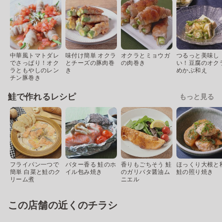
中華風トマトダレ
味付け簡単 オクラ
オクラとミョウガ
つるっと美味し
でさっぱり！オク
とチーズの豚肉巻
の肉巻き
い！豆腐のオク
ラともやしのレン
き
めかぶ和え
チン豚巻き
鮭で作れるレシピ
もっと見る
フライパン一つで
バター香る 鮭のホ
香りもごちそう 鮭
ほっくり大根と
簡単 白菜と鮭のク
イル包み焼き
のガリバタ醤油ム
鮭の照り焼き
リーム煮
ニエル
この店舗の近くのチラシ