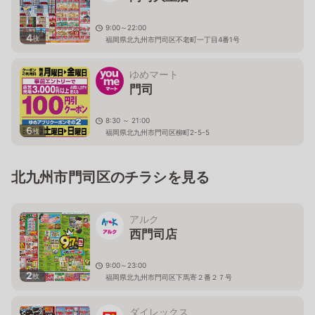
9:00～22:00
4
枚
福岡県北九州市門司区不老町一丁目4番1号
ゆめマート
門司
8:30 ～ 21:00
6
枚
福岡県北九州市門司区柳町2-5-5
北九州市門司区のチラシを見る
アルク
西門司店
9:00～23:00
2
枚
福岡県北九州市門司区下馬寄２番２７号
ダイレックス