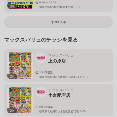
9:00 ～ 22:00
3
枚
福岡県北九州市門司区東門司1-9-5
すべて見る
マックスバリュのチラシを見る
マックスバリュ
上の原店
24時間営業
2
枚
福岡県北九州市八幡西区上の原3丁目31-8
マックスバリュ
小倉愛宕店
24時間営業
2
枚
福岡県北九州市小倉北区愛宕1丁目5-65