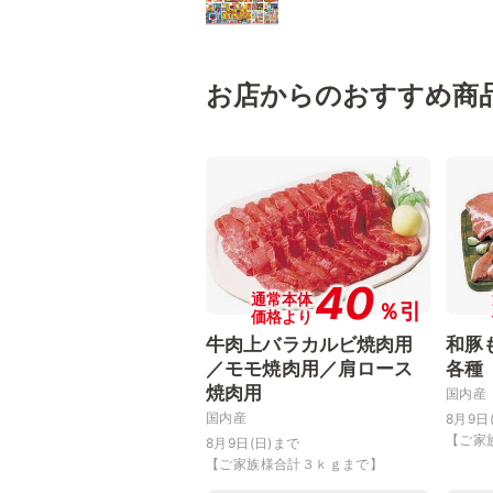
お店からのおすすめ商
40
通常本体
％引
価格より
牛肉上バラカルビ焼肉用
和豚
／モモ焼肉用／肩ロース
各種
焼肉用
国内産
国内産
8月9日
【ご家族
8月9日(日)まで
【ご家族様合計３ｋｇまで】