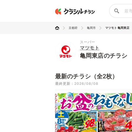
京都府
亀岡市
マツモト 亀岡東店
スーパー
マツモト
亀岡東店のチラシ
最新のチラシ（全2枚）
最終更新：2026/08/08