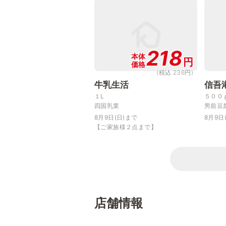
218
本体
円
価格
(税込 236円)
牛乳生活
信吾
１L
５００
四国乳業
男前豆
8月9日(日)まで
8月9日
【ご家族様２点まで】
店舗情報