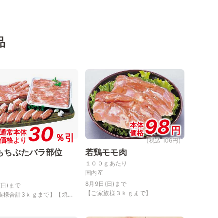
品
98
本体
30
円
通常本体
価格
％引
価格より
(税込 106円)
もちぶたバラ部位
若鶏モモ肉
１００ｇあたり
国内産
8月9日(日)まで
(日)まで
【ご家族様３ｋｇまで】
様合計3ｋｇまで】【焼...