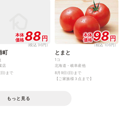
88
98
本体
本体
円
円
価格
価格
(税込 96円)
(税込 106円)
港町
とまと
ｇ
1コ
腐店
北海道・岐阜産他
(日)まで
8月9日(日)まで
【ご家族様３点まで】
もっと見る