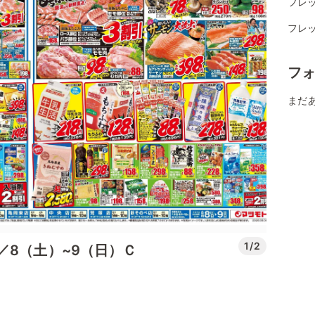
フレ
フレ
フ
まだ
1/2
／8（土）~9（日）Ｃ