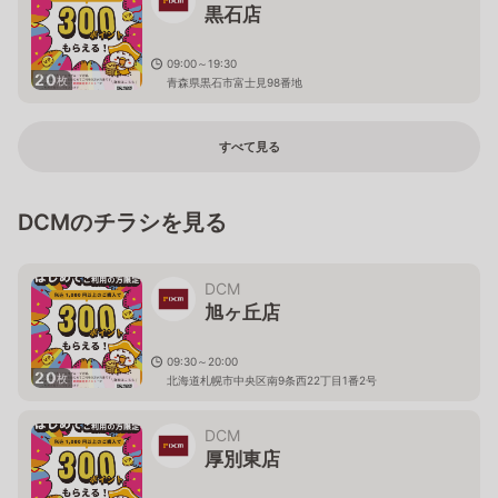
黒石店
09:00～19:30
20
枚
青森県黒石市富士見98番地
すべて見る
DCMのチラシを見る
DCM
旭ヶ丘店
09:30～20:00
20
枚
北海道札幌市中央区南9条西22丁目1番2号
DCM
厚別東店