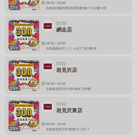
09:30～20:00
21
枚
北海道札幌市厚別区厚別東5条1丁目2番10号
DCM
網走店
09:30～20:00
21
枚
北海道網走市つくしケ丘1丁目1番5号
DCM
岩見沢店
09:30～20:00
20
枚
北海道岩見沢市大和1条8丁目6番
DCM
岩見沢東店
09:30～20:00
20
枚
北海道岩見沢市2条東12丁目1-1