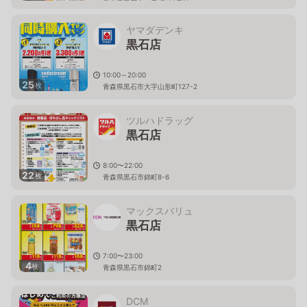
青森県黒石市一番町189番地
ヤマダデンキ
黒石店
10:00～20:00
25
枚
青森県黒石市大字山形町127-2
ツルハドラッグ
黒石店
8:00〜22:00
22
枚
青森県黒石市錦町8-6
マックスバリュ
黒石店
7:00〜23:00
4
枚
青森県黒石市錦町2
DCM