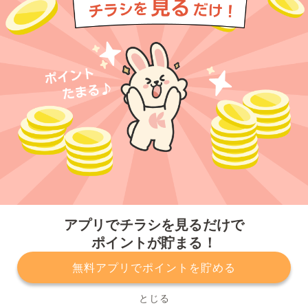
今すぐアプリをダウンロードする
アプリでチラシを見るだけで
ポイントが貯まる！
無料アプリでポイントを貯める
プライバシーポリシー
利用規約
運営会社
サービスに関してのお問い合わせ
チラシ掲載をお考えの方
とじる