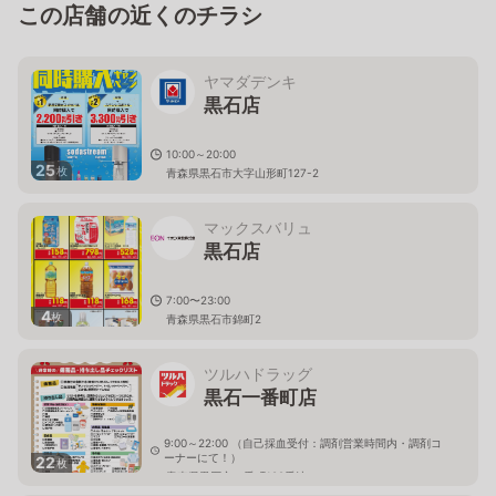
この店舗の近くのチラシ
ヤマダデンキ
黒石店
10:00～20:00
25
枚
青森県黒石市大字山形町127-2
マックスバリュ
黒石店
7:00〜23:00
4
枚
青森県黒石市錦町2
ツルハドラッグ
黒石一番町店
9:00～22:00 （自己採血受付：調剤営業時間内・調剤コ
ーナーにて！）
22
枚
青森県黒石市一番町189番地