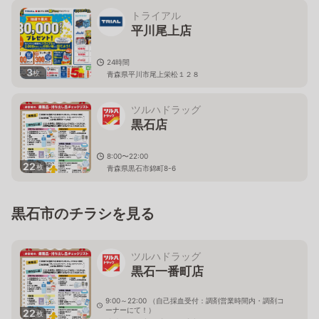
トライアル
平川尾上店
24時間
3
枚
青森県平川市尾上栄松１２８
ツルハドラッグ
黒石店
8:00〜22:00
22
枚
青森県黒石市錦町8-6
黒石市のチラシを見る
ツルハドラッグ
黒石一番町店
9:00～22:00 （自己採血受付：調剤営業時間内・調剤コ
ーナーにて！）
22
枚