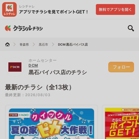
青森県
黒石市
DCM 黒石バイパス店
ホームセンター
DCM
フォロー
黒石バイパス店のチラシ
最新のチラシ（全13枚）
最終更新：2026/08/03