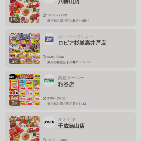
八幡山店
10:00～22:00
17
枚
東京都世田谷区上北沢4-35-4
スーパーバリュー
ロピア杉並高井戸店
9:30-20:00
3
枚
東京都杉並区下高井戸5-12-12
業務スーパー
粕谷店
9:00～20:00
3
枚
東京都世田谷区粕谷1-8-23
オオゼキ
千歳烏山店
10:00～21:00