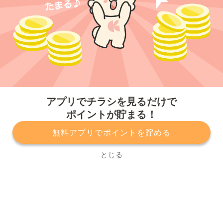
今すぐアプリをダウンロードする
アプリでチラシを見るだけで
ポイントが貯まる！
無料アプリでポイントを貯める
プライバシーポリシー
利用規約
運営会社
サービスに関してのお問い合わせ
チラシ掲載をお考えの方
とじる
Copyright© Kurashiru, Inc. All Rights Reserved.