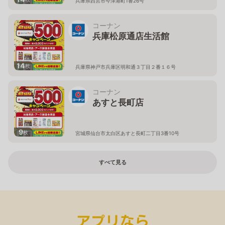
兵庫県西宮市今津港町1番26号
コーナン
兵庫松原通店生活館
14
枚
兵庫県神戸市兵庫区明和通３丁目２番１６号
コーナン
あすと長町店
9
枚
宮城県仙台市太白区あすと長町二丁目3番10号
すべて見る