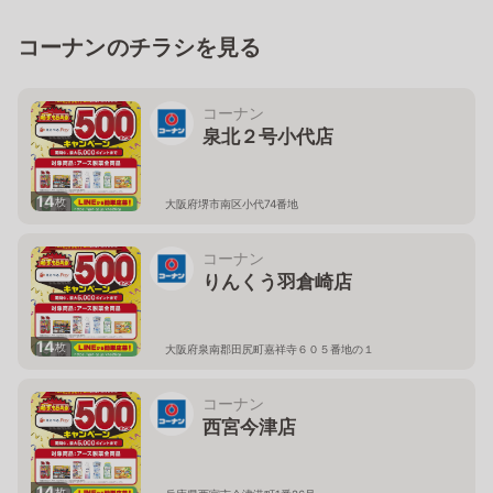
コーナンのチラシを見る
コーナン
泉北２号小代店
14
枚
大阪府堺市南区小代74番地
コーナン
りんくう羽倉崎店
14
枚
大阪府泉南郡田尻町嘉祥寺６０５番地の１
コーナン
西宮今津店
14
枚