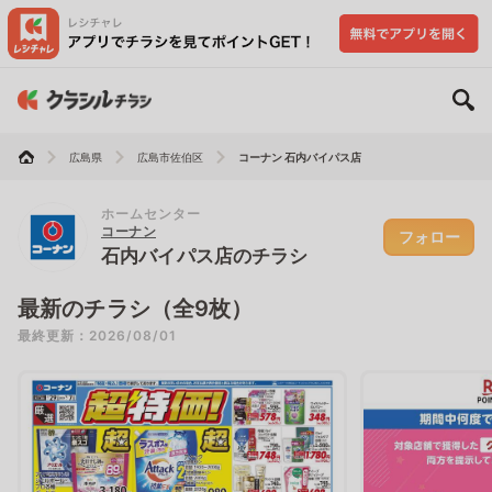
広島県
広島市佐伯区
コーナン 石内バイパス店
ホームセンター
コーナン
フォロー
石内バイパス店のチラシ
最新のチラシ（全9枚）
最終更新：2026/08/01