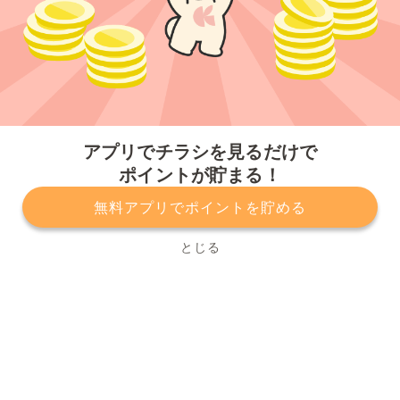
今すぐアプリをダウンロードする
アプリでチラシを見るだけで
ポイントが貯まる！
無料アプリでポイントを貯める
プライバシーポリシー
利用規約
運営会社
サービスに関してのお問い合わせ
チラシ掲載をお考えの方
とじる
Copyright© Kurashiru, Inc. All Rights Reserved.