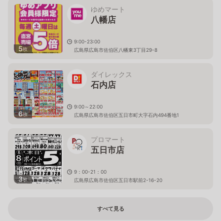
ゆめマート
八幡店
9:00-23:00
5
枚
広島県広島市佐伯区八幡東3丁目29-8
ダイレックス
石内店
9:00～22:00
6
枚
広島県広島市佐伯区五日市町大字石内494番地1
プロマート
五日市店
9：00-21：00
3
枚
広島県広島市佐伯区五日市駅前2-16-20
すべて見る