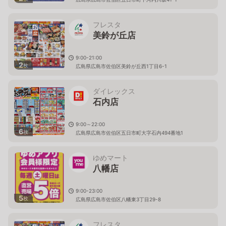
フレスタ
美鈴が丘店
9:00-21:00
2
枚
広島県広島市佐伯区美鈴が丘西1丁目6-1
ダイレックス
石内店
9:00～22:00
6
枚
広島県広島市佐伯区五日市町大字石内494番地1
ゆめマート
八幡店
9:00-23:00
5
枚
広島県広島市佐伯区八幡東3丁目29-8
フレスタ