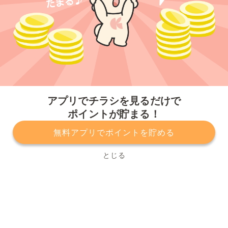
今すぐアプリをダウンロードする
アプリでチラシを見るだけで
ポイントが貯まる！
無料アプリでポイントを貯める
プライバシーポリシー
利用規約
運営会社
サービスに関してのお問い合わせ
チラシ掲載をお考えの方
とじる
Copyright© Kurashiru, Inc. All Rights Reserved.