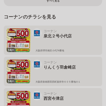
すべて見る
コーナンのチラシを見る
コーナン
泉北２号小代店
14
枚
大阪府堺市南区小代74番地
コーナン
りんくう羽倉崎店
14
枚
大阪府泉南郡田尻町嘉祥寺６０５番地の１
コーナン
西宮今津店