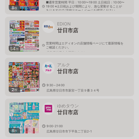
■通常営業時間 平日：10:00〜19:00 土日祝日：10:00〜
19:00 ※土日祝および期間により、急な変動することが
8
枚
ありますので 詳細はホームページを確認ください
広島県廿日市市地御前一丁目23番21号
EDION
廿日市店
営業時間はエディオンの店舗情報ページにて最新情報を
ご確認ください。
54
枚
広島県廿日市市新宮1-9-34
アルク
廿日市店
9:30～24:00
2
枚
広島県廿日市市新宮一丁目９番３４号
ゆめタウン
廿日市店
9:00-21:00
8
枚
広島県廿日市市下平良二丁目2-1