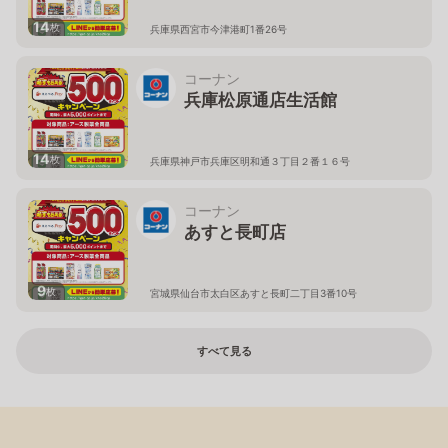
14
枚
兵庫県西宮市今津港町1番26号
コーナン
兵庫松原通店生活館
14
枚
兵庫県神戸市兵庫区明和通３丁目２番１６号
コーナン
あすと長町店
9
枚
宮城県仙台市太白区あすと長町二丁目3番10号
すべて見る