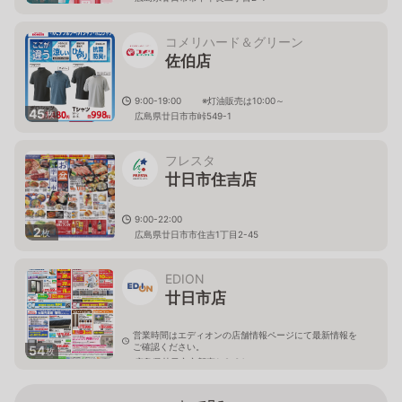
コメリハード＆グリーン
佐伯店
9:00-19:00 ※灯油販売は10:00～
45
枚
広島県廿日市市峠549-1
フレスタ
廿日市住吉店
9:00-22:00
2
枚
広島県廿日市市住吉1丁目2-45
EDION
廿日市店
営業時間はエディオンの店舗情報ページにて最新情報を
ご確認ください。
54
枚
広島県廿日市市新宮1-9-34