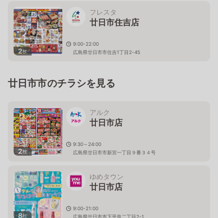
フレスタ
廿日市住吉店
9:00-22:00
2
枚
広島県廿日市市住吉1丁目2-45
廿日市市のチラシを見る
アルク
廿日市店
9:30～24:00
2
枚
広島県廿日市市新宮一丁目９番３４号
ゆめタウン
廿日市店
9:00-21:00
8
枚
広島県廿日市市下平良二丁目2-1