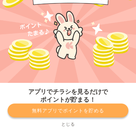
今すぐアプリをダウンロードする
アプリでチラシを見るだけで
ポイントが貯まる！
無料アプリでポイントを貯める
プライバシーポリシー
利用規約
運営会社
サービスに関してのお問い合わせ
チラシ掲載をお考えの方
とじる
Copyright© Kurashiru, Inc. All Rights Reserved.