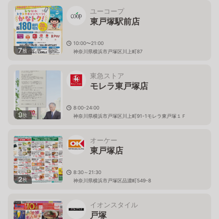
ユーコープ
東戸塚駅前店
10:00〜21:00
7
枚
神奈川県横浜市戸塚区川上町87
東急ストア
モレラ東戸塚店
8:00-24:00
9
枚
神奈川県横浜市戸塚区川上町91-1モレラ東戸塚１Ｆ
オーケー
東戸塚店
8:30～21:30
2
枚
神奈川県横浜市戸塚区品濃町549-8
イオンスタイル
戸塚