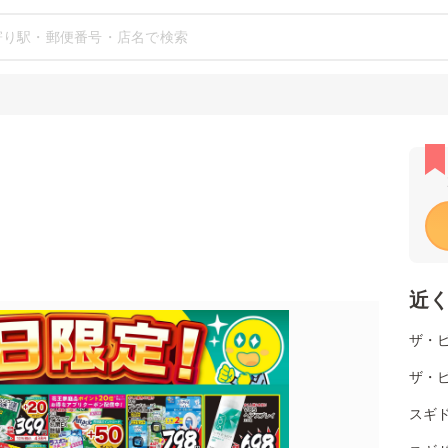
近
ザ・ビ
ザ・ビ
スギ