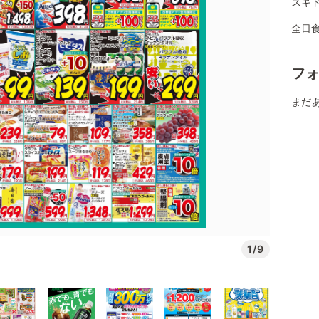
スギ
全日
フ
まだ
1/9