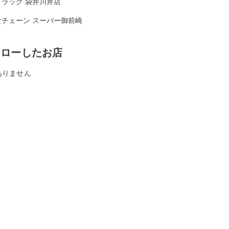
ドラッグ 袋井川井店
食チェーン スーパー御前崎
ォローしたお店
ありません