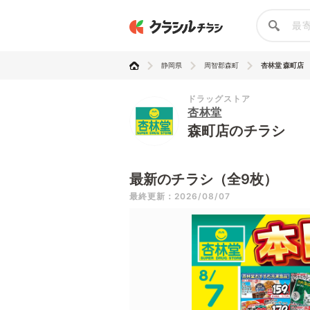
静岡県
周智郡森町
杏林堂 森町店
ドラッグストア
杏林堂
森町店のチラシ
最新のチラシ（全9枚）
最終更新：2026/08/07