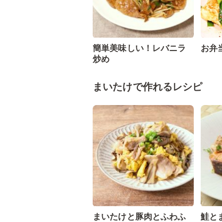
簡単美味しい！レバニラ
お弁
炒め
まいたけで作れるレシピ
まいたけと豚肉とふわふ
鮭と