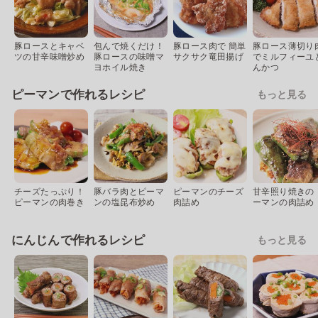
豚ロースとキャベ
包んで焼くだけ！
豚ロース肉で 簡単
豚ロース薄切り
ツの甘辛味噌炒め
豚ロースの味噌マ
サクサク竜田揚げ
でミルフィーユ
ヨホイル焼き
んかつ
ピーマンで作れるレシピ
もっと見る
チーズたっぷり！
豚バラ肉とピーマ
ピーマンのチーズ
甘辛照り焼きの 
ピーマンの肉巻き
ンの塩昆布炒め
肉詰め
ーマンの肉詰め
にんじんで作れるレシピ
もっと見る