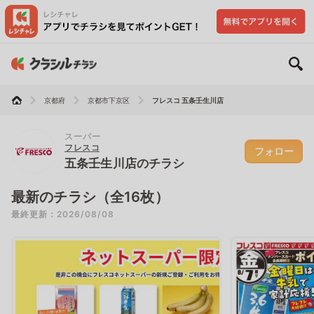
京都府
京都市下京区
フレスコ 五条壬生川店
スーパー
フレスコ
フォロー
五条壬生川店のチラシ
最新のチラシ（全16枚）
最終更新：2026/08/08