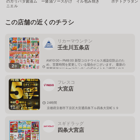
のガリバタ醤油ム
ー醤油ソースがけ
イル包み焼き
ポテトグラタン
ニエル
この店舗の近くのチラシ
リカーマウンテン
壬生川五条店
AM10:00～PM8:00 新型コロナウイルス感染症防止のた
め、営業時間を変更している場合がございます。 最新の
2
枚
営業状況はリカーマウンテン公式サイトをご確認くださ
い。
京都府京都市下京区中堂寺西寺町38-2
フレスコ
大宮店
24時間
12
枚
京都府京都市下京区大宮通四条下ル四条大宮町１９
スギドラッグ
四条大宮店