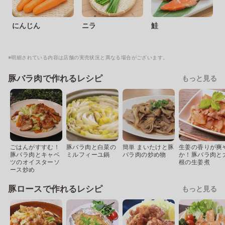
にんじん
ニラ
鮭
※明細されている内容は店舗の実売状況と異なる場合がございます。
豚バラ肉で作れるレシピ
もっと見る
ごはんがすすむ！
豚バラ肉と白菜の
簡単 まいたけと豚
生姜の香りが爽
豚バラ肉とキャベ
ミルフィーユ鍋
バラ肉の炒め物
か！豚バラ肉と
ツのオイスターソ
根の生姜煮
ース炒め
豚ロースで作れるレシピ
もっと見る