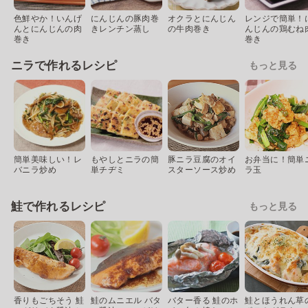
色鮮やか！いんげ
にんじんの豚肉巻
オクラとにんじん
レンジで簡単！
んとにんじんの肉
きレンチン蒸し
の牛肉巻き
んじんの鶏むね
巻き
巻き
ニラで作れるレシピ
もっと見る
簡単美味しい！レ
もやしとニラの簡
豚ニラ豆腐のオイ
お弁当に！簡単
バニラ炒め
単チヂミ
スターソース炒め
ラ玉
鮭で作れるレシピ
もっと見る
香りもごちそう 鮭
鮭のムニエル バタ
バター香る 鮭のホ
鮭とほうれん草