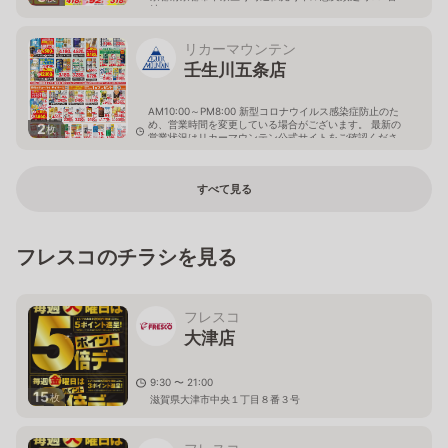
地
リカーマウンテン
壬生川五条店
AM10:00～PM8:00 新型コロナウイルス感染症防止のた
め、営業時間を変更している場合がございます。 最新の
2
枚
営業状況はリカーマウンテン公式サイトをご確認くださ
い。
京都府京都市下京区中堂寺西寺町38-2
すべて見る
フレスコのチラシを見る
フレスコ
大津店
9:30 〜 21:00
15
枚
滋賀県大津市中央１丁目８番３号