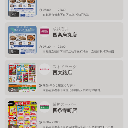
07:00 - 22:30
5
枚
京都府京都市下京区東塩小路町地先
成城石井
四条烏丸店
07:30 - 22:00
5
京都府京都市下京区二帖半敷町地先 京都市営地下鉄四
枚
条駅 B2F
スギドラッグ
西大路店
店舗HPをご確認ください
2
枚
京都府京都市下京区七条御所ノ内本町93番地
業務スーパー
四条寺町店
9:00～22:00
3
京都府京都市下京区寺町通仏光寺下ル恵美須之町531番
枚