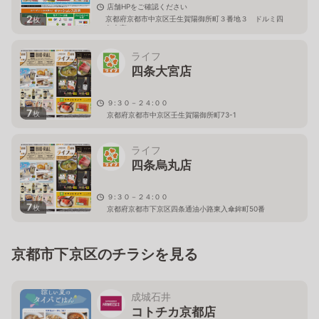
店舗HPをご確認ください
2
京都府京都市中京区壬生賀陽御所町３番地３ ドルミ四
枚
条大宮 １Ｆ
ライフ
四条大宮店
９:３０－２４:００
7
枚
京都府京都市中京区壬生賀陽御所町73-1
ライフ
四条烏丸店
９:３０－２４:００
7
枚
京都府京都市下京区四条通油小路東入傘鉾町50番
京都市下京区のチラシを見る
成城石井
コトチカ京都店