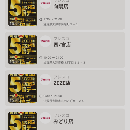
フレスコ
向陽店
9:30 〜 21:00
15
枚
滋賀県大津市向陽町５－１
フレスコ
四ﾉ宮店
10:00 〜 21:00
13
枚
滋賀県大津市横木1丁目１１－３
フレスコ
ZEZE店
9:30 〜 21:00
15
枚
滋賀県大津市丸の内町８－２４
フレスコ
みどり店