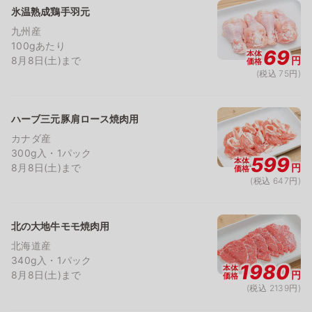
氷温熟成鶏手羽元
九州産
100gあたり
69
本体
8月8日(土)まで
円
価格
(税込 75円)
ハーブ三元豚肩ロース焼肉用
カナダ産
300g入・1パック
599
本体
8月8日(土)まで
円
価格
(税込 647円)
北の大地牛モモ焼肉用
北海道産
340g入・1パック
1980
本体
8月8日(土)まで
円
価格
(税込 2139円)