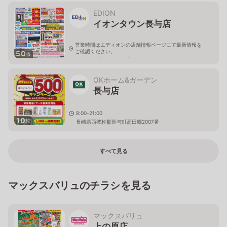
EDION
イオンタウン長与店
営業時間はエディオンの店舗情報ページにて最新情報を
ご確認ください。
50
枚
長崎県西彼杵郡長与町北陽台1丁目1-1
OKホーム&ガーデン
長与店
8:00-21:00
10
枚
長崎県西彼杵郡長与町高田郷2007番
すべて見る
マックスバリュのチラシを見る
マックスバリュ
上の原店