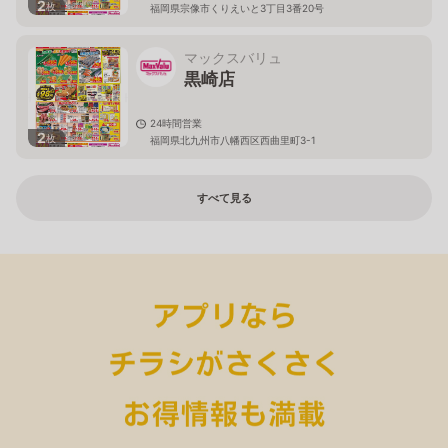
2
枚
福岡県宗像市くりえいと3丁目3番20号
マックスバリュ
黒崎店
24時間営業
2
枚
福岡県北九州市八幡西区西曲里町3-1
すべて見る