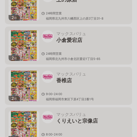
24時間営業
2
枚
福岡県北九州市八幡西区上の原3丁目31-8
マックスバリュ
小倉愛宕店
24時間営業
2
枚
福岡県北九州市小倉北区愛宕1丁目5-65
マックスバリュ
香椎店
9:00-24:00
2
枚
福岡県福岡市東区下原4丁目2番1号
マックスバリュ
くりえいと宗像店
8:00-24:00