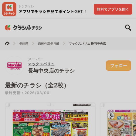
長崎県
西彼杵郡長与町
マックスバリュ 長与中央店
スーパー
マックスバリュ
フォロー
長与中央店のチラシ
最新のチラシ（全2枚）
最終更新：2026/08/06