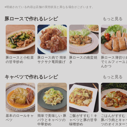
※明細されている内容は店舗の実売状況と異なる場合がございます。
豚ロースで作れるレシピ
もっと見る
豚ロースと小松菜
豚ロース肉で 簡単
豚ロースの南蛮焼
豚ロース薄切り
の甘辛炒め
サクサク竜田揚げ
き
でミルフィーユ
んかつ
キャベツで作れるレシピ
もっと見る
基本のロールキャ
簡単で美味しい 豚
ご飯がすすむ！キ
ごはんがすすむ
ベツ
バラとキャベツの
ャベツと豚の甘辛
豚バラ肉とキャ
中華炒め
味噌炒め
ツのオイスター