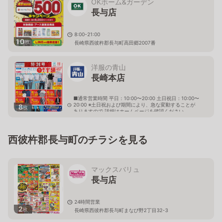
OKホーム&ガーデン
長与店
8:00-21:00
10
枚
長崎県西彼杵郡長与町高田郷2007番
洋服の青山
長崎本店
■通常営業時間 平日：10:00〜20:00 土日祝日：10:00〜
20:00 ※土日祝および期間により、急な変動することが
8
枚
ありますので 詳細はホームページを確認ください
長崎県西彼杵郡時津町元村郷字打坂1210番2
西彼杵郡長与町のチラシを見る
マックスバリュ
長与店
24時間営業
2
枚
長崎県西彼杵郡長与町まなび野2丁目32-3