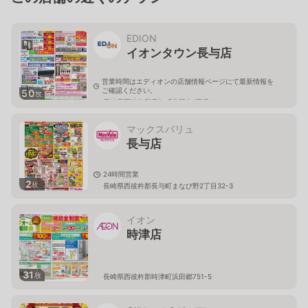
EDION
イオンタウン長与店
営業時間はエディオンの店舗情報ページにて最新情報を
ご確認ください。
50
枚
長崎県西彼杵郡長与町北陽台1丁目1-1
マックスバリュ
長与店
24時間営業
2
枚
長崎県西彼杵郡長与町まなび野2丁目32-3
イオン
時津店
31
枚
長崎県西彼杵郡時津町浜田郷751-5