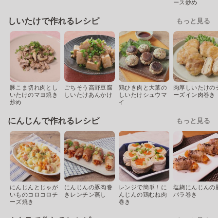
ース炒め
しいたけで作れるレシピ
もっと見る
豚こま切れ肉とし
ごちそう高野豆腐
鶏ひき肉と大葉の
肉厚しいたけの
いたけのマヨ焼き
しいたけあんかけ
しいたけシュウマ
ーズイン肉巻き
炒め
イ
にんじんで作れるレシピ
もっと見る
にんじんとじゃが
にんじんの豚肉巻
レンジで簡単！に
塩麹にんじんの
いものコロコロチ
きレンチン蒸し
んじんの鶏むね肉
バラ巻き
ーズ焼き
巻き