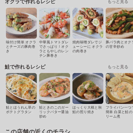
オクラで作れるレシピ
もっと見る
味付け簡単 オクラ
中華風トマトダレ
焼肉味噌ダレでジ
豚バラ肉とオク
とチーズの豚肉巻
でさっぱり！オク
ューシーに オクラ
の甘辛炒め
き
ラともやしのレン
の肉巻き
チン豚巻き
鮭で作れるレシピ
もっと見る
鮭とほうれん草の
鮭ときのこのガー
ほっくり大根と秋
フライパン一つ
ポテトグラタン
リックバター醤油
鮭の照り焼き
簡単 白菜と鮭の
炒め
リーム煮
この店舗の近くのチラシ