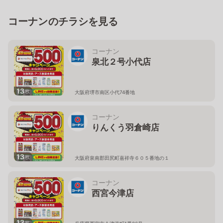
コーナンのチラシを見る
コーナン
泉北２号小代店
13
枚
大阪府堺市南区小代74番地
コーナン
りんくう羽倉崎店
13
枚
大阪府泉南郡田尻町嘉祥寺６０５番地の１
コーナン
西宮今津店
13
枚