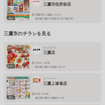
三鷹市役所前店
店舗HPをご確認ください
2
枚
東京都三鷹市下連雀九丁目11番21号
三鷹市のチラシを見る
オオゼキ
三鷹店
10:00～22:00
20
枚
東京都三鷹市下連雀3-25-11
オーケー
三鷹上連雀店
8:30～21:30
2
枚
東京都三鷹市上連雀8-2-30