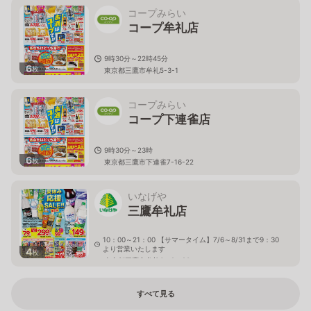
コープみらい
コープ牟礼店
9時30分～22時45分
6
枚
東京都三鷹市牟礼5-3-1
コープみらい
コープ下連雀店
9時30分～23時
6
枚
東京都三鷹市下連雀7-16-22
いなげや
三鷹牟礼店
10：00～21：00 【サマータイム】7/6～8/31まで9：30
より営業いたします
4
枚
東京都三鷹市牟礼6－2－20
すべて見る