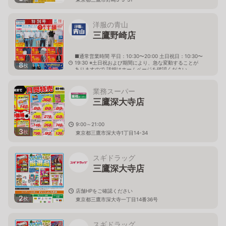
洋服の青山
三鷹野崎店
■通常営業時間 平日：10:30〜20:00 土日祝日：10:30〜
19:30 ※土日祝および期間により、急な変動することが
8
枚
ありますので 詳細はホームページを確認ください
東京都三鷹市野崎二丁目7番15号
業務スーパー
三鷹深大寺店
9:00～21:00
3
枚
東京都三鷹市深大寺1丁目14-34
スギドラッグ
三鷹深大寺店
店舗HPをご確認ください
2
枚
東京都三鷹市深大寺一丁目14番36号
スギドラッグ