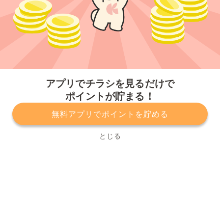
今すぐアプリをダウンロードする
アプリでチラシを見るだけで
ポイントが貯まる！
無料アプリでポイントを貯める
プライバシーポリシー
利用規約
運営会社
サービスに関してのお問い合わせ
チラシ掲載をお考えの方
とじる
Copyright© Kurashiru, Inc. All Rights Reserved.