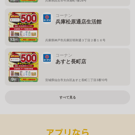
兵庫県西宮市今津港町1番26号
コーナン
兵庫松原通店生活館
13
枚
兵庫県神戸市兵庫区明和通３丁目２番１６号
コーナン
あすと長町店
9
枚
宮城県仙台市太白区あすと長町二丁目3番10号
すべて見る